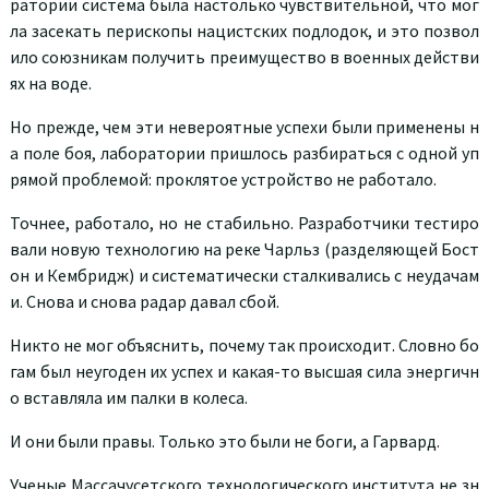
ратории система была настолько чувствительной, что мог
ла засекать перископы нацистских подлодок, и это позвол
ило союзникам получить преимущество в военных действи
ях на воде.
Но прежде, чем эти невероятные успехи были применены н
а поле боя, лаборатории пришлось разбираться с одной уп
рямой проблемой: проклятое устройство не работало.
Точнее, работало, но не стабильно. Разработчики тестиро
вали новую технологию на реке Чарльз (разделяющей Бост
он и Кембридж) и систематически сталкивались с неудачам
и. Снова и снова радар давал сбой.
Никто не мог объяснить, почему так происходит. Словно бо
гам был неугоден их успех и какая-то высшая сила энергичн
о вставляла им палки в колеса.
И они были правы. Только это были не боги, а Гарвард.
Ученые Массачусетского технологического института не зн