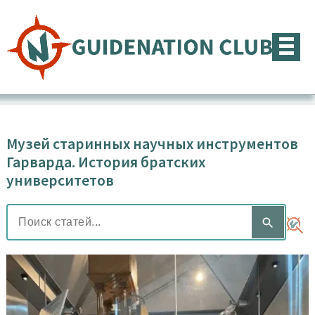
Перейти
к
содержимому
Музей старинных научных инструментов
Гарварда. История братских
университетов