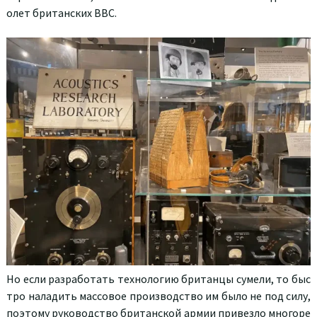
олет британских ВВС.
Но если разработать технологию британцы сумели, то быс
тро наладить массовое производство им было не под силу,
поэтому руководство британской армии привезло многоре