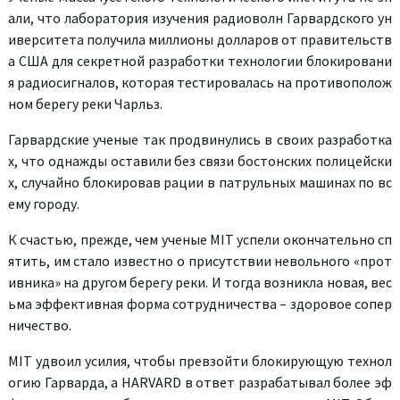
али, что лаборатория изучения радиоволн Гарвардского ун
иверситета получила миллионы долларов от правительств
а США для секретной разработки технологии блокировани
я радиосигналов, которая тестировалась на противополож
ном берегу реки Чарльз.
Гарвардские ученые так продвинулись в своих разработка
х, что однажды оставили без связи бостонских полицейски
х, случайно блокировав рации в патрульных машинах по вс
ему городу.
К счастью, прежде, чем ученые MIT успели окончательно сп
ятить, им стало известно о присутствии невольного «прот
ивника» на другом берегу реки. И тогда возникла новая, вес
ьма эффективная форма сотрудничества – здоровое сопер
ничество.
MIT удвоил усилия, чтобы превзойти блокирующую технол
огию Гарварда, а HARVARD в ответ разрабатывал более эф