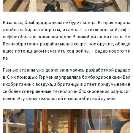
Казалось, бомбардировкам не будет конца. Вторая мирова
я война набирала обороты, и самолеты гитлеровской люфт
ваффе обильно поливали земли Великобритании огнем. Но
Великобритания разрабатывала секретное оружие, облада
вшее потенциалом изменить ход войны, – радар нового ти
па.
Разные страны уже давно занимались разработкой радаро
в. С их помощью Германия управляла бомбардировками Вел
икобритании с воздуха, а британцы в ответ придумывали в
се более совершенные технологии блокирования радиосиг
налов. Эту гонку технологий назвали «битвой лучей».