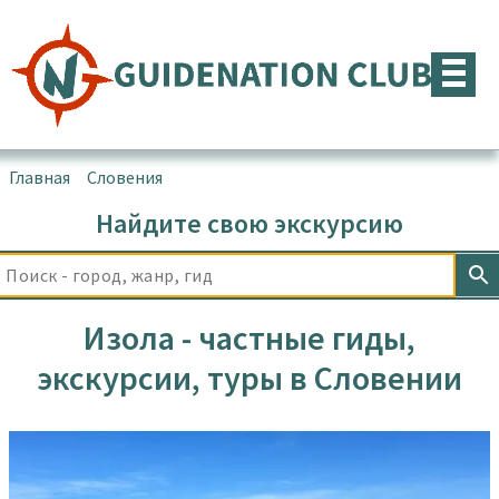
Перейти
к
содержимому
Главная
▪
Словения
▪
Изола
Найдите свою экскурсию
Изола - частные гиды,
экскурсии, туры в Словении