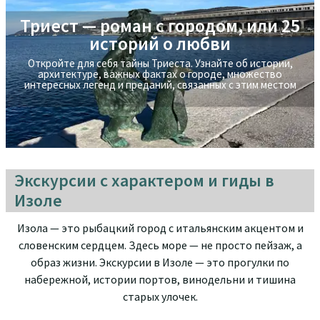
Триест — роман с городом, или 25
Экскурсия на яхте в Стамбуле -
историй о любви
прогулка по Босфору
Откройте для себя тайны Триеста. Узнайте об истории,
Экскурсия на яхте в Стамбуле - прогулка по Босфору
архитектуре, важных фактах о городе, множествo
интересных легенд и преданий, связанных с этим местом
Экскурсии с характером и гиды в
Изоле
Изола — это рыбацкий город с итальянским акцентом и
словенским сердцем. Здесь море — не просто пейзаж, а
образ жизни. Экскурсии в Изоле — это прогулки по
набережной, истории портов, винодельни и тишина
старых улочек.