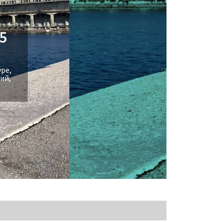
5
уре,
ий,