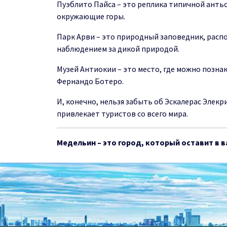
Пуэблито Пайса – это реплика типичной анть
окружающие горы.
Парк Арви – это природный заповедник, расп
наблюдением за дикой природой.
Музей Антиокии – это место, где можно позна
Фернандо Ботеро.
И, конечно, нельзя забыть об Эскалерас Элек
привлекает туристов со всего мира.
Медельин – это город, который оставит в 