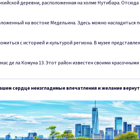
окийской деревни, расположенная на холме Нутибара. Отсюда
оложенный на востоке Медельина. Здесь можно насладиться п
комиться с историей и культурой региона. В музее представл
рикас де ла Комуна 13. Этот район известен своими красочны
вашем сердце неизгладимые впечатления и желание вернут