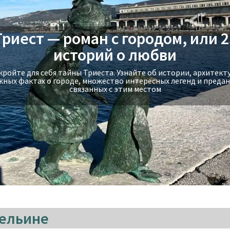
Триест — роман с городом, или 2
Экскурсия на яхте в Стамбуле -
историй о любви
прогулка по Босфору
ройте для себя тайны Триеста. Узнайте об истории, архитект
жных фактах о городе, множествo интересных легенд и предан
Экскурсия на яхте в Стамбуле - прогулка по Босфору
связанных с этим местом
дельине