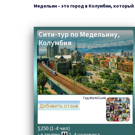
Медельин – это город в Колумбии, который
Сити-тур по Медельину,
Колумбия
Гид:
WorldGuide
Добавить отзыв
$250 (1-4 чел)
• в группе
👪 1-4 человека