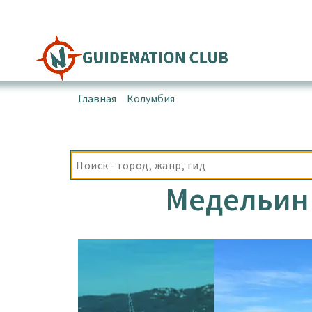
Перейти
к
содержимому
Главная
▪
Колумбия
▪
Медельин
Медельин 