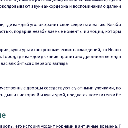
 околдовывают звуки аккордеона и воспоминания о далеки
, где каждый уголок хранит свои секреты и магию. Влюби
ностью, подарив незабываемые моменты и эмоции, которы
рии, культуры и гастрономических наслаждений, то Неапо
. Город, где каждое дыхание пропитано древними легенда
вас влюбиться с первого взгляда.
личественные дворцы соседствуют с уютными улочками, по
ь дышит историей и культурой, предлагая посетителям бе
ие
ропы, его история уходит корнями в античные времена. Г