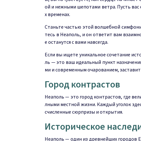
ой и нежными шепотами ветра. Пусть вас
х временах.
Станьте частью этой волшебной симфонии
тесь в Неаполь, и он ответит вам взаим
е останутся с вами навсегда.
Если вы ищете уникальное сочетание исто
ль — это ваш идеальный пункт назначения
ми и современным очарованием, заставит 
Город контрастов
Неаполь — это город контрастов, где ве
лными местной жизни. Каждый уголок здес
счисленные сюрпризы и открытия.
Историческое наслед
Неаполь — один из древнейших городов Ев