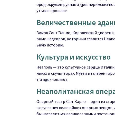
ород окружен руинами древнеримских пос
уться в прошлое.
Величественные здан
Замок Сант’Эльмо, Королевский дворец и
рных шедевров, которыми славится Неапо
ьную историю.
Культура и искусство
Неаполь — это культурное сердце Италии,
никах и скульпторах. Музеи и галереи го
т и вдохновляют.
Неаполитанская опер
Оперный театр Сан-Карло — один из старе
ыступления величайших оперных певцов и 
бы насладиться великолепными постанов