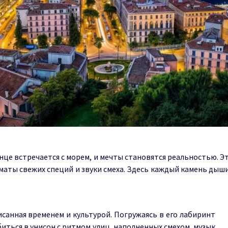
нце встречается с морем, и мечты становятся реальностью. 
оматы свежих специй и звуки смеха. Здесь каждый камень дыш
исанная временем и культурой. Погружаясь в его лабиринт
биться в унисон с ритмом улиц, наполненных смехом, музык