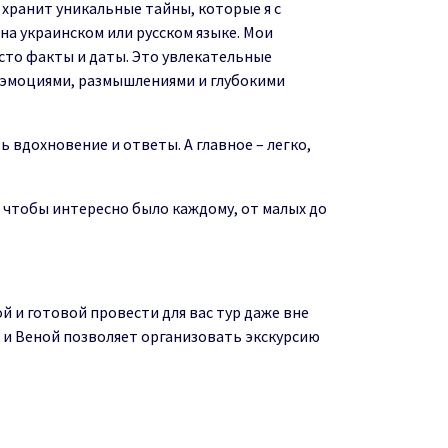
 хранит уникальные тайны, которые я с
а украинском или русском языке. Мои
осто факты
и
дат
ы
.
Э
т
о
ув
лек
ате
льн
ые
 эмоциями, размышлениями
и
г
луб
о
кими
т
ь
вдохновение
и
о
т
веты.
А
г
лавн
о
е
– легко,
чтобы
интересно было каждому, от малых до
й и готовой провести для вас тур даже вне
м
и В
еной
поз
в
оля
е
т
о
рг
ан
из
овать
э
кскурсию