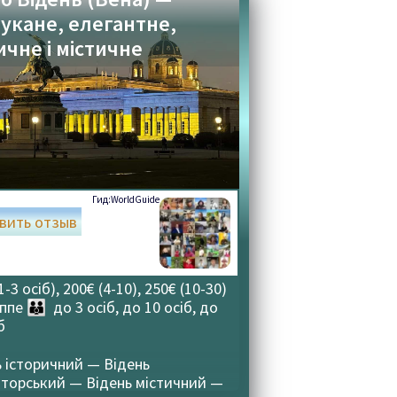
укане, елегантне,
ичне і містичне
Гид:
WorldGuide
вить отзыв
1-3 осiб), 200€ (4-10), 250€ (10-30)
уппе
👪 до 3 осіб, до 10 осіб, до
б
ь історичний — Відень
аторський — Відень містичний —