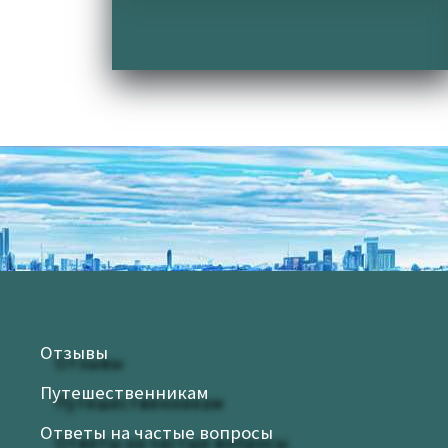
через призму мистецтва та філософію
буття поринаємо у важливі
екзистенційні матерії. Екскурсія
рекомендована з гідом
Отзывы
Путешественникам
Ответы на частые вопросы