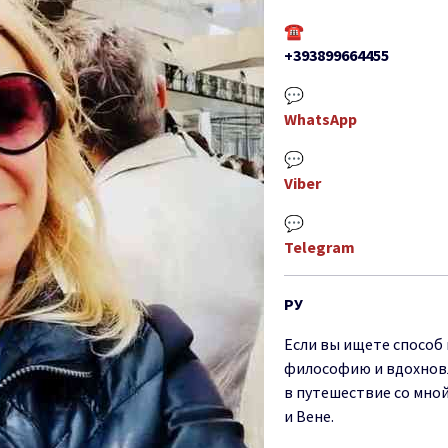
☎
+393899664455
💬
WhatsApp
💬
Viber
💬
Telegram
РУ
Е
с
л
и
вы
и
щ
ете сп
о
соб
философию
и
вдох
но
в
в
п
ут
е
ш
е
ств
ие
со
мной
и В
е
не.