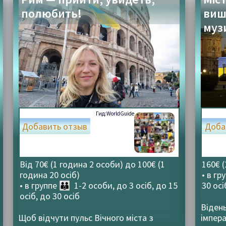
полюбить!
виш
муз
Гид:
WorldGuide
Добавить отзыв
Доба
Від 70€ (1 година 2 особи) до 100€ (1
160€ (
година 20 осіб)
• в гр
• в группе
👪 1-2 особи, до 3 осіб, до 15
30 осі
осіб, до 30 осіб
Віден
Щоб відчути пульс Вічного міста з
імпер