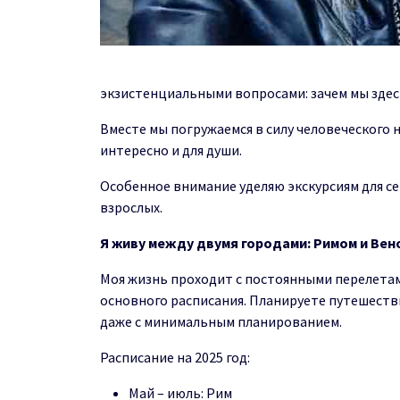
экзист
е
нци
альными
в
оп
р
о
са
м
и
:
зач
е
м мы здес
Вместе мы погружаемся
в
силу
чел
о
веч
е
ск
о
го
интересно
и
для
душ
и.
Ос
о
б
енн
о
е
вним
а
ни
е
уд
е
ля
ю эк
с
курс
иям
д
ля с
е
взрослых.
Я живу между двумя городами: Римом и Вен
Моя жизнь проходит с постоянными перелета
основного расписания. Планируете путешеств
д
аж
е
с минимальным планированием.
Расписание
на 2025 год:
Май
– и
юль:
Рим