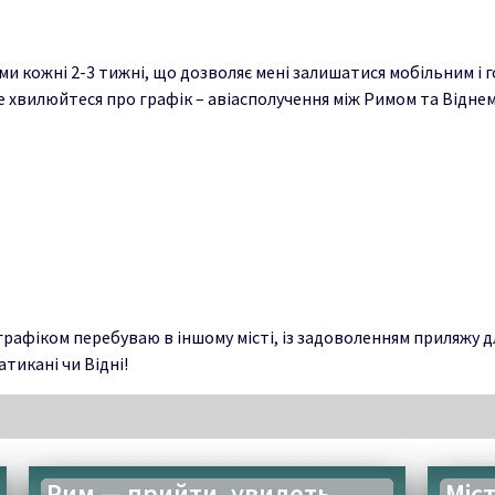
 кожні 2-3 тижні, що дозволяє мені залишатися мобільним і г
хвилюйтеся про графік – авіасполучення між Римом та Віднем 
афіком перебуваю в іншому місті, із задоволенням приляжу для 
атикані чи Відні!
Рим — прийти, увидеть,
Міс