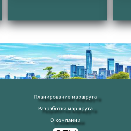
найдавніших часів і до сьогодні, проведу
Відень
вас античними дорогами у супроводі
захопливих міфів, легенд та реальних
історій
Планирование маршрута
Разработка маршрута
О компании