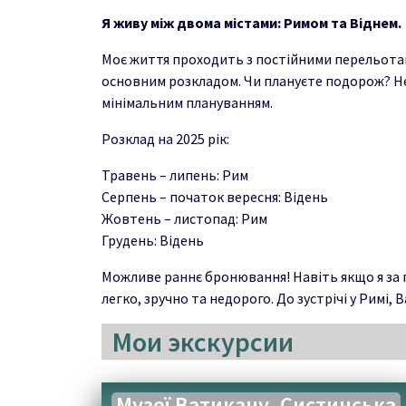
Я живу між двома містами: Римом та Віднем.
Моє життя проходить з постійними перельотами
основним розкладом. Чи плануєте подорож? Не 
мінімальним плануванням.
Розклад на 2025 рік:
Травень – липень: Рим
Серпень – початок вересня: Відень
Жовтень – листопад: Рим
Грудень: Відень
Можливе раннє бронювання! Навіть якщо я за гр
легко, зручно та недорого. До зустрічі у Римі, В
Мои экскурсии
Музеї Ватикану, Систинська