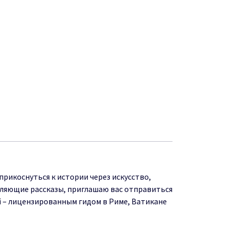
п
р
и
ко
с
н
уться к
и
стор
и
и
через искусство,
л
яющ
и
е
расск
а
з
ы, пр
и
глашаю
вас отправиться
 – лицензированным гидом в Риме, Ватикане