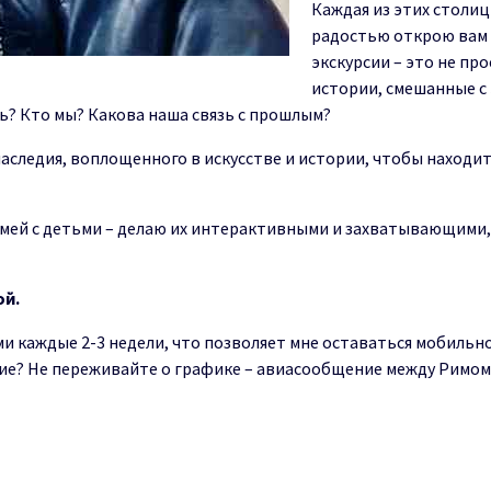
К
а
ждая из
эт
их
столиц
радостью открою вам н
экскурсии – это не пр
ис
тор
ии
,
смешанные с
ь? Кто
мы? Какова наша связь с прошлым?
на
с
л
е
д
и
я, в
о
площ
е
нн
ого
в
и
с
к
у
сс
т
ве и
исто
р
ии
,
ч
т
о
бы
нахо
д
и
мей
с д
е
ть
ми –
д
ел
а
ю
и
х и
н
т
ера
к
т
ивны
ми и
захва
тывающими,
ой.
ми
каждые 2-3 недели
,
что позволяет мне оставаться мобильно
ие? Не переживайте о графике
–
а
виасообщ
е
н
и
е
м
е
жду
Римо