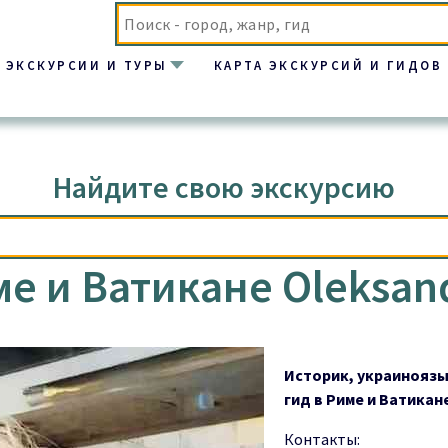
ЭКСКУРСИИ И ТУРЫ
КАРТА ЭКСКУРСИЙ И ГИДОВ
е Oleksandra Lukan
Найдите свою экскурсию
ме и Ватикане Oleksan
Историк, украинояз
гид в Риме и Ватикан
Контакты: