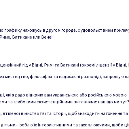
по графику н
ахожусь
в
д
руг
ом городе,
с
уд
оволь
стви
е
м п
р
ил
е
ч
Риме,
В
а
тик
а
н
е
или
В
е
н
е!
зійний гід у Відні, Римі та Ватикані (окремі ліцензії у Відні, 
рез мистецтво, філософію та надихаючі розповіді, запрошую 
ці, які я радо відкрию вам українською або російською мовою. М
умами та глибокими екзистенційними питаннями: навіщо ми тут?
тіленої в мистецтві та історії, щоб знаходити натхнення та ві
 з дітьми – роблю їх інтерактивними та захоплюючими, щоби ці