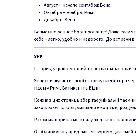
Август
– начало сентября
:
Вена
Октябрь
– н
о
ябрь
:
Рим
Декабрь
:
Вена
Возможно
раннее бронирование
!
Д
аже если
я
себе – легко, удобно
и недорого
.
Д
о
вс
тр
е
ч
и в
УКР
Історик, україномовний та російськомовний ліцен
Якщо ви шукаєте спосіб торкнутися історії че
гідом у Римі, Ватикані та Відні.
Кожна з цих столиць зберігає унікальні таємни
захоплюючі історії, змішані з емоціями, розд
Разом ми поринаємо в силу людської спадщини, в
Особливу увагу приділяю екскурсіям для сімей