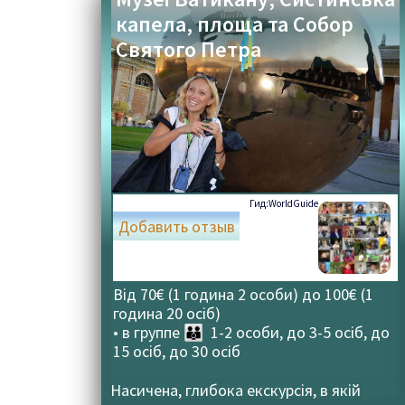
капела, площа та Собор
Святого Петра
Гид:
WorldGuide
Добавить отзыв
Від 70€ (1 година 2 особи) до 100€ (1
година 20 осіб)
• в группе
👪 1-2 особи, до 3-5 осіб, до
15 осіб, до 30 осіб
Насичена, глибока екскурсія, в якій