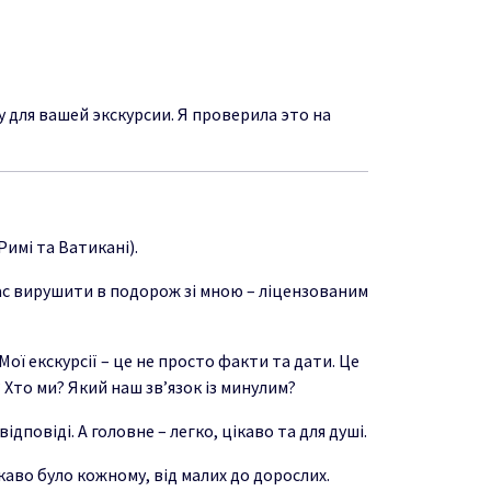
у
дл
я в
а
ш
е
й
экскурсии. Я проверила это на
Римі та Ватикані).
вас вирушити в подорож зі мною – ліцензованим
ої екскурсії – це не просто факти та дати. Це
 Хто ми? Який наш зв’язок із минулим?
дповіді. А головне – легко, цікаво та для душі.
каво було кожному, від малих до дорослих.