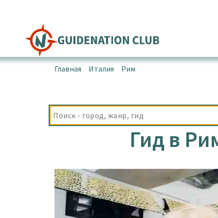
Перейти
к
содержимому
Главная
▪
Италия
▪
Рим
▪
Гид в Риме и Ватикан
Гид в Ри