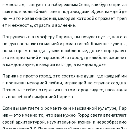
ым мостам, танцует по набережным Сены, как будто пригла
шая вас в волшебный танец под звездами. Здесь каждый де
нь — это новая симфония, мелодия которой отражает треп
ет и нежность, страсть и волнение.
Погружаясь в атмосферу Парижа, вы почувствуете, как его
воздух наполняется магией и романтикой. Каменные улицы,
по которым некогда гуляли влюбленные, до сих пор хранят
эхо их признаний и вздохов. Это город, где любовь оживает
в каждом звуке, в каждом взгляде, в каждом вдохе.
Париж не просто город, это состояние души, где каждый ми
г пронизан мелодией любви, играющей на струнах сердца.
Позвольте себе потеряться в этом городе чудес, наслаждая
сь волшебной симфонией Парижа.
Если вы мечтаете о романтике и изысканной культуре, Пар
иж — это именно то, что вам нужно. Город света впечатляет
своей архитектурой, изумительной кухней и невообразимо
й атмосферой. В Париже каждый уголок дышит историей и