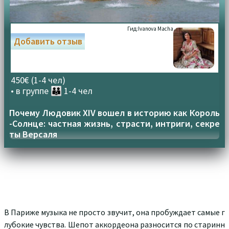
Гид:
Ivanova Macha
Добавить отзыв
450€ (1-4 чел)
• в группе
👪 1-4 чел
Почему Людовик XIV вошел в историю как Король
-Солнце: частная жизнь, страсти, интриги, секре
ты Версаля
В Париже музыка не просто звучит, она пробуждает самые г
лубокие чувства. Шепот аккордеона разносится по старинн