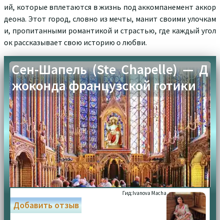
ий, которые вплетаются в жизнь под аккомпанемент аккор
деона. Этот город, словно из мечты, манит своими улочкам
и, пропитанными романтикой и страстью, где каждый угол
ок рассказывает свою историю о любви.
Сен-Шапель (Ste Chapelle) — Д
жоконда французской готики
Гид:
Ivanova Macha
Добавить отзыв