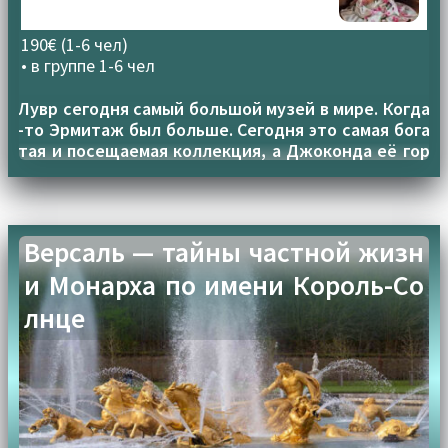
190€ (1-6 чел)
• в группе
1-6 чел
Лувр сегодня самый большой музей в мире. Когда
-то Эрмитаж был больше. Сегодня это самая бога
тая и посещаемая коллекция, а Джоконда её гор
дость
Версаль — тайны частной жизн
и Монарха по имени Король-Со
лнце