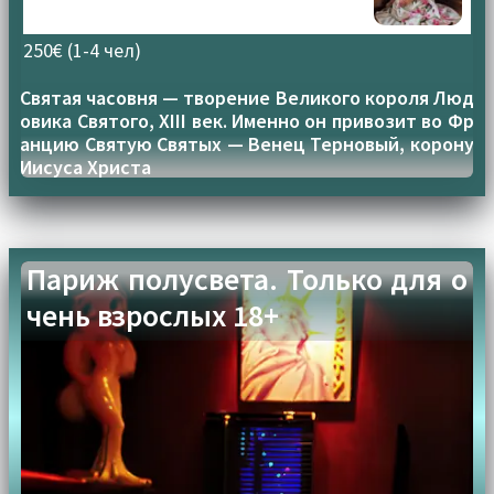
250€ (1-4 чел)
Святая часовня — творение Великого короля Люд
овика Святого, XIII век. Именно он привозит во Фр
анцию Святую Святых — Венец Терновый, корону
Иисуса Христа
Париж полусвета. Только для о
чень взрослых 18+