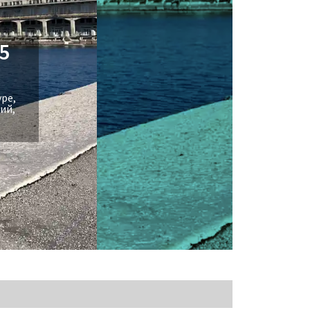
5
уре,
ий,