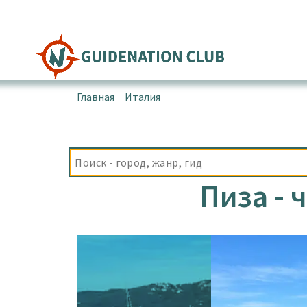
Перейти
к
содержимому
Главная
▪
Италия
▪
Пиза
Пиза - 