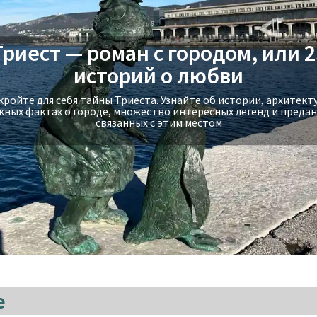
Триест — роман с городом, или 2
Экскурсия на яхте в Стамбуле -
историй о любви
прогулка по Босфору
ройте для себя тайны Триеста. Узнайте об истории, архитект
жных фактах о городе, множествo интересных легенд и предан
Экскурсия на яхте в Стамбуле - прогулка по Босфору
связанных с этим местом
е