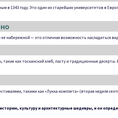
ым в 1343 году. Это один из старейших университетов в Евро
рно
о её набережной — это отличная возможность насладиться вид
, такие как тосканский хлеб, пасту и традиционные десерты
стивалями, такими как «Лукка комплета» (вторая неделя сентя
е историю, культуру и архитектурные шедевры, и он опред