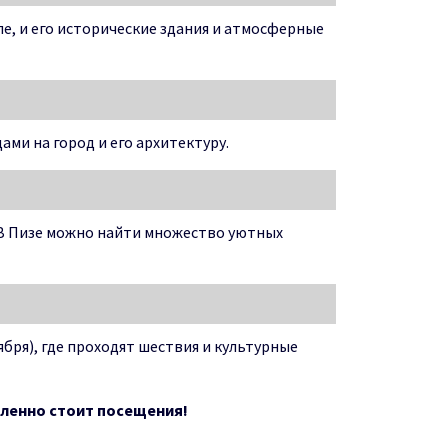
пе, и его исторические здания и атмосферные
ами на город и его архитектуру.
. В Пизе можно найти множество уютных
бря), где проходят шествия и культурные
еленно стоит посещения!