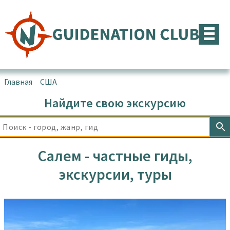
Перейти
к
содержимому
Главная
▪
США
▪
Салем
Найдите свою экскурсию
Салем - частные гиды,
экскурсии, туры