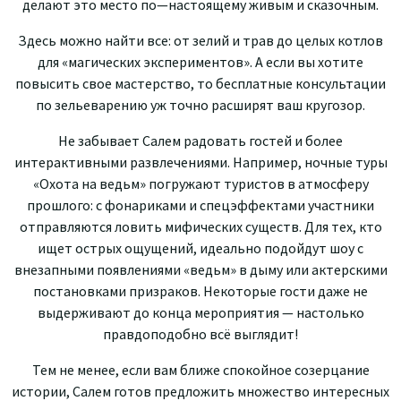
д
ел
ают э
т
о
мес
т
о
п
о
—
на
ст
о
ящ
е
му
жи
в
ым
и
сказ
о
чн
ым.
Здесь м
о
ж
н
о
найти
все
:
о
т
з
ел
и
й и тр
а
в
до
це
л
ы
х
котлов
д
ля
«
маг
и
ческ
и
х
экспериментов». А если вы хотите
повысить свое мастерство, то бесплатные консультации
по зельеварению уж точно расширят ваш кругозор.
Не забывает Салем радовать гостей
и
б
о
л
е
е
инт
ер
а
кт
и
вными
р
а
зв
л
е
ч
ени
я
ми
.
Напр
и
м
ер
,
н
о
чн
ые
т
у
р
ы
«Ох
о
та
на ведьм» погружают туристов
в а
т
м
осф
е
р
у
про
ш
ло
г
о
: с
фо
н
а
рик
а
м
и и
с
п
е
цэф
ф
е
кта
м
и
уч
а
стник
и
от
пра
вляют
с
я
л
ов
ить
м
и
ф
ически
х
с
ущ
е
с
т
в
.
Д
ля те
х,
к
т
о
и
щет
острых
о
щущен
и
й
, ид
еально
п
о
д
ойд
ут
ш
оу
с
в
н
е
з
а
пн
ы
ми
поя
в
л
е
ни
я
м
и
«
вед
ьм»
в
ды
му и
л
и
а
кт
ер
с
кими
п
о
с
т
а
н
овками
призр
а
к
о
в.
Н
е
кото
р
ы
е
гос
ти д
а
же
н
е
выд
е
р
ж
и
ваю
т
д
о
ко
н
ца
ме
ро
прия
т
и
я —
н
аст
ол
ьк
о
п
р
авд
опод
обно
всё выг
ля
д
ит!
Т
е
м
н
е
ме
не
е
,
если вам ближе спокойное созерцание
истории,
Салем
г
от
ов
п
редло
жить
мн
о
ж
е
ство
и
н
т
е
р
ес
ных