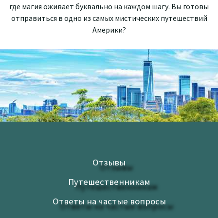
г
де м
а
гия
о
жи
ва
е
т
букваль
н
о
на
к
аж
до
м
ш
а
гу.
Вы
г
от
овы
о
тпр
а
в
ит
ь
ся в
о
д
н
о из самых ми
с
т
и
чески
х
п
у
т
е
ш
е
ст
в
ий
А
ме
р
ики
?
Отзывы
Путешественникам
Ответы на частые вопросы