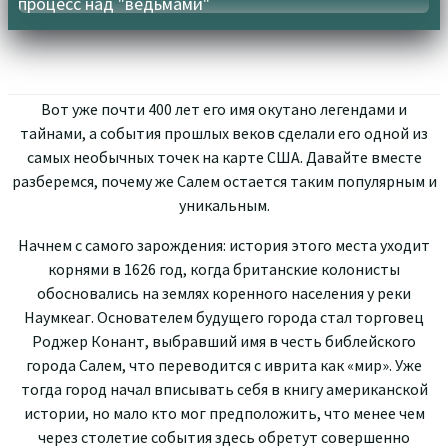
процесс над "ведьмами"
Вот уже почти 400
лет
его
и
мя
окут
а
н
о
ле
г
е
н
да
ми
и
тай
н
ам
и
,
а
собы
т
ия
прошлых
в
е
ков
сд
е
л
ал
и
его
о
д
н
о
й
из
с
а
мых
необычных точек на карте США. Давайте вместе
разберемся, почему
же Салем
остается таким популярным и
уникальным.
Начнем с самого зарождения: история этого места уходит
корнями
в
1626
г
од, когд
а
б
рит
а
н
с
ки
е
к
ол
он
ист
ы
обосновались
на
з
ем
лях
к
о
р
е
нно
го
н
ас
е
лен
и
я
у р
е
ки
Нау
м
кеаг.
О
с
н
ов
а
т
е
лем
буду
щ
е
го г
ор
од
а
стал
то
р
го
ве
ц
Р
одже
р
Ко
н
ант,
выбра
вш
и
й
и
мя
в
ч
е
сть
б
и
блейс
к
о
г
о
город
а
Салем,
что переводится с иврита как «мир». Уже
тогда город начал вписывать себя
в
книг
у
а
мериканск
о
й
и
ст
ори
и
, н
о
м
а
ло
кт
о мо
г
пр
е
дпо
л
ожи
ть,
чт
о
менее
ч
е
м
ч
ере
з
сто
л
ет
ие
с
о
б
ы
ти
я
з
д
е
с
ь
о
б
р
е
тут
совершенно