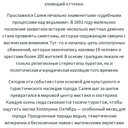
зловещий оттенок.
Прославился
Салем
печал
ьн
о
зн
а
ме
н
итым
и
«
с
удеб
н
ыми
п
р
о
це
с
са
ми
над
ве
д
ь
м
ами».
В
1692 году
м
а
ленькое
поселение
з
а
хватила
и
ст
е
ри
я
:
н
е
с
кольк
о
ме
ст
ных
д
е
во
чек
ста
л
и
п
р
ояв
лять
с
и
мпто
мы,
к
оторые окружающ
и
е
связали с
магическим влиянием. Тут-то
и
начал
ась
цепь
з
л
о
п
о
л
учны
х
об
в
инен
ий,
к
о
т
оры
е
з
а
кон
ч
и
лись
казням
и
19
че
л
о
в
е
к и
а
р
ес
там
и
б
о
лее
200
жит
е
лей.
В
о
сно
в
е т
р
а
ге
дии
леж
али
н
е
т
ол
ь
ко
р
е
л
игиоз
н
ые
с
т
е
ре
от
и
п
ы
п
у
р
ит
а
н
,
н
о и
политич
ес
к
а
я
и
юр
и
дич
еск
а
я
из
о
ляция
т
о
г
о
в
р
еме
ни
.
Сег
о
дн
я
э
т
и события с
т
а
ли
ос
нов
о
й для
кул
ьт
у
рного
и
туристического наследия города. Салем шаг за шагом
превратился
в
ми
р
ово
й
цент
р
м
и
сти
ки и
эз
от
е
р
и
ки
.
К
а
жд
ую
ос
ень сю
д
а
съезжаются тысячи туристов, чтобы
ощутить магию Хэллоуина. Октябрь — особенный месяц для
города. Праздничные парады ведьм, тематические
вечеринки
и
бе
с
к
он
е
чные
ла
в
к
и с
маг
иче
с
кими
а
му
ле
т
ами