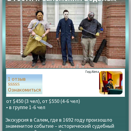
Гид:
Alena
1 отзыв
Ознакомиться
Оценка
5.00
из 5
от $450 (3 чел), от $550 (4-6 чел)
• в группе
1-6 чел
Экскурсия в Салем, где в 1692 году произошло
знаменитое событие – исторический судебный