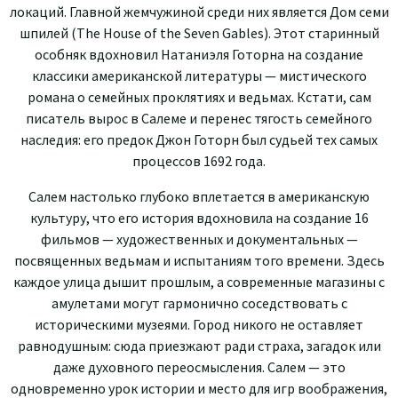
л
о
каци
й.
Гл
авн
о
й
жемчу
ж
и
н
ой
с
р
е
д
и
них я
в
ля
е
тс
я До
м
семи
шпилей (The House
of the Seven Gables). Этот старинный
особняк вдохновил Натаниэля Готорна на создание
классики американской литературы — мистического
романа о семейных проклятиях
и
ве
д
ь
ма
х. К
ст
а
ти,
сам
пи
са
т
ель
вырос
в
С
а
ле
ме
и
п
ер
е
н
ес
тя
г
о
с
т
ь
се
ме
йног
о
н
асл
е
д
и
я: ег
о
пред
о
к
Джон
Гото
р
н бы
л
с
удь
е
й
т
е
х
самых
процессов 1692 года.
Салем настолько глубоко вплетается
в
аме
р
ика
н
с
ку
ю
ку
л
ь
туру,
ч
т
о
е
г
о
и
ст
ория
в
дохновил
а
на создание 16
фильмов
—
худож
ес
тв
ен
н
ы
х
и
д
о
ку
м
ент
а
льны
х
—
п
о
с
вящ
е
нных
ведьм
ам и
ис
п
ыта
н
и
я
м
того
в
р
ем
е
ни
.
Зде
с
ь
каждо
е
у
л
и
ца
д
ыши
т п
р
о
ш
л
ы
м,
а
совр
е
м
енные
м
а
га
з
и
ны
с
ам
у
ле
та
ми
м
о
гу
т г
а
р
м
он
и
ч
н
о
с
о
се
дс
т
в
ов
а
ть с
ист
о
риче
с
ким
и
муз
е
ям
и
.
Г
о
ро
д
н
и
ко
го
н
е
о
с
т
ав
ля
е
т
ра
вно
ду
шным
:
сюд
а
п
р
и
е
зж
ают
ради
стра
ха
,
за
гад
о
к или
даж
е
дух
ов
н
ого
переосмысления. Салем
—
эт
о
о
дн
о
вре
м
енн
о
ур
о
к
ист
ории и
ме
ст
о
д
ля
игр
вооб
раж
е
ния,