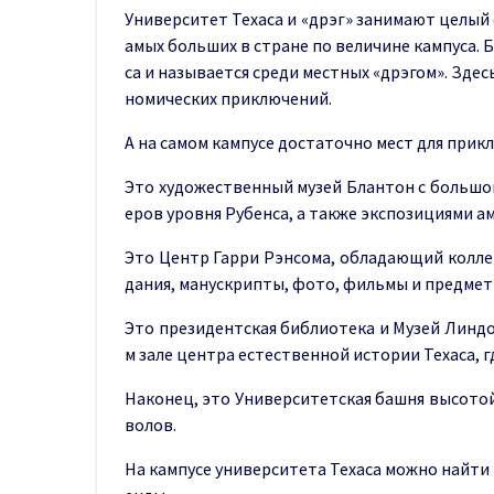
Университет Техаса и «дрэг» занимают целый 
амых больших в стране по величине кампуса. 
са и называется среди местных «дрэгом». Зде
номических приключений.
А на самом кампусе достаточно мест для прик
Это художественный музей Блантон с большо
еров уровня Рубенса, а также экспозициями а
Это Центр Гарри Рэнсома, обладающий колле
дания, манускрипты, фото, фильмы и предмет
Это президентская библиотека и Музей Линд
м зале центра естественной истории Техаса, 
Наконец, это Университетская башня высотой 
волов.
На кампусе университета Техаса можно найти