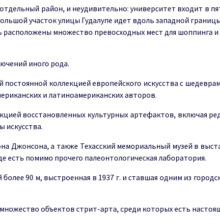
отдельный район, и неудивительно: университет входит в пя
Большой участок улицы Гудалупе идет вдоль западной границ
сь расположены множество превосходных мест для шоппинга и
лючений иного рода.
й постоянной коллекцией европейского искусства с шедевра
мериканских и латиноамериканских авторов.
кцией восстановленных культурных артефактов, включая ред
ы искусства.
она Джонсона, а также Техасский мемориальный музей в выс
где есть помимо прочего палеонтологическая лаборатория.
более 90 м, выстроенная в 1937 г. и ставшая одним из городс
 множество объектов стрит-арта, среди которых есть настоя