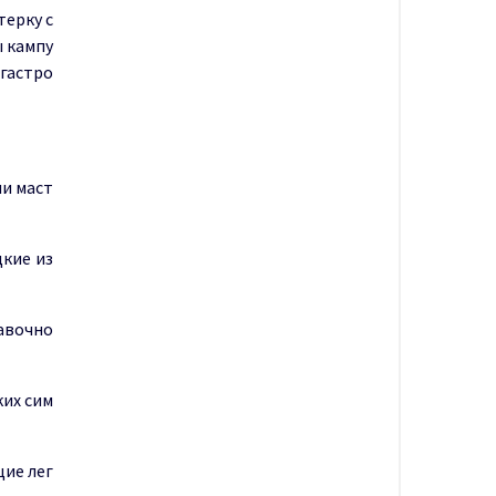
терку с
ы кампу
 гастро
ми маст
кие из
тавочно
ких сим
щие лег