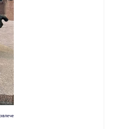
азвлече