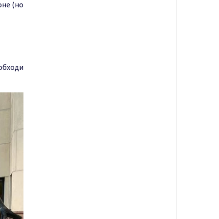
оне (но
еобходи