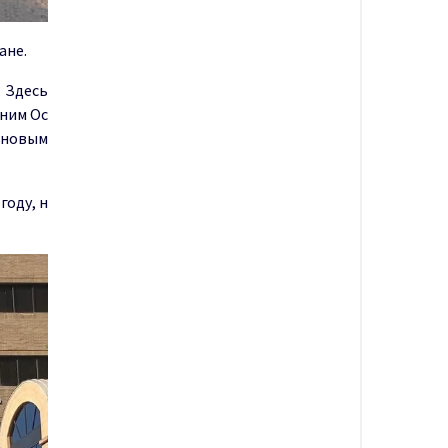
ане.
. Здесь
аним Ос
коновым
году, н