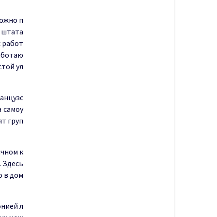
можно п
й штата
х работ
аботаю
стой ул
ранцузс
н самоу
ят груп
ичном к
. Здесь
о в дом
онией л