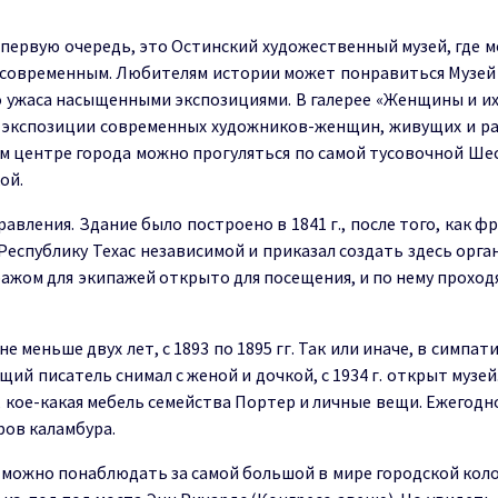
 первую очередь, это Остинский художественный музей, где 
ее современным. Любителям истории может понравиться Музе
до ужаса насыщенными экспозициями. В галерее «Женщины и и
е экспозиции современных художников-женщин, живущих и р
амом центре города можно прогуляться по самой тусовочной Ше
ой.
авления. Здание было построено в 1841 г., после того, как ф
еспублику Техас независимой и приказал создать здесь орга
аражом для экипажей открыто для посещения, и по нему проход
 меньше двух лет, с 1893 по 1895 гг. Так или иначе, в симпат
щий писатель снимал с женой и дочкой, с 1934 г. открыт музей
 кое-какая мебель семейства Портер и личные вещи. Ежегодн
ров каламбура.
 можно понаблюдать за самой большой в мире городской кол