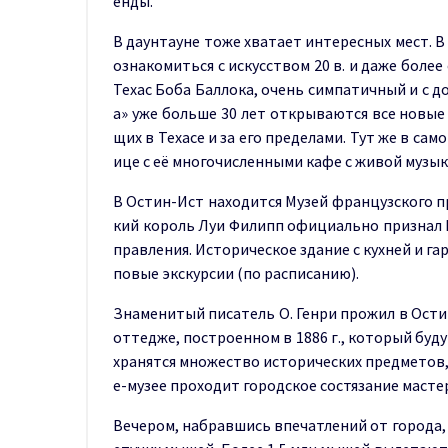
енды.
В даунтауне тоже хватает интересных мест. В
ознакомиться с искусством 20 в. и даже бол
Техас Боба Баллока, очень симпатичный и с 
а» уже больше 30 лет открываются все новы
щих в Техасе и за его пределами. Тут же в с
ице с её многочисленными кафе с живой музык
В Остин-Ист находится Музей французского пр
кий король Луи Филипп официально признал Р
правления. Историческое здание с кухней и г
повые экскурсии (по расписанию).
Знаменитый писатель О. Генри прожил в Остине
оттедже, построенном в 1886 г., который буду
хранятся множество исторических предметов,
е-музее проходит городское состязание масте
Вечером, набравшись впечатлений от города,