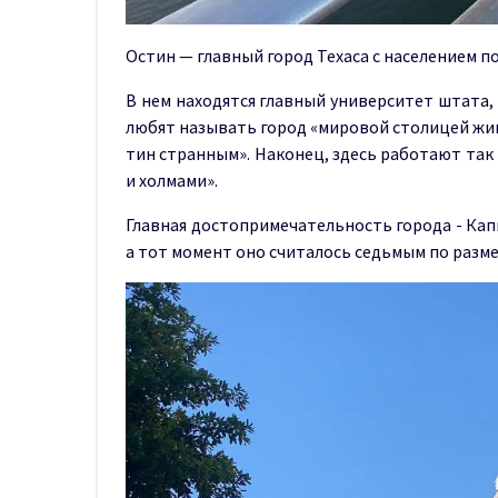
Остин — главный город Техаса с населением п
В нем находятся главный университет штата,
любят называть город «мировой столицей жив
тин странным». Наконец, здесь работают так
и холмами».
Главная достопримечательность города - Капи
а тот момент оно считалось седьмым по разме