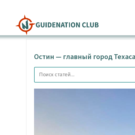
Перейти
к
содержимому
Остин — главный город Техас