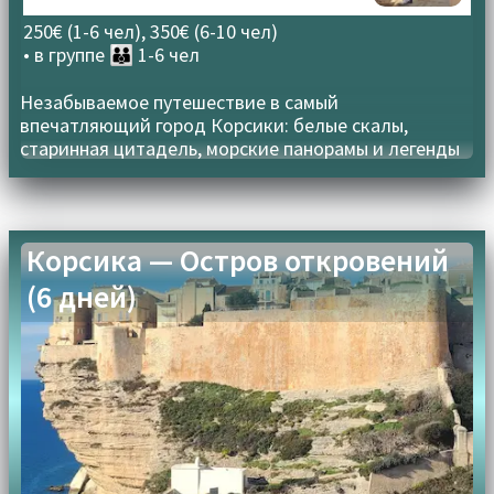
250€ (1-6 чел), 350€ (6-10 чел)
• в группе
👪 1-6 чел
Незабываемое путешествие в самый
впечатляющий город Корсики: белые скалы,
старинная цитадель, морские панорамы и легенды
Бонифачо
Корсика — Остров откровений
(6 дней)