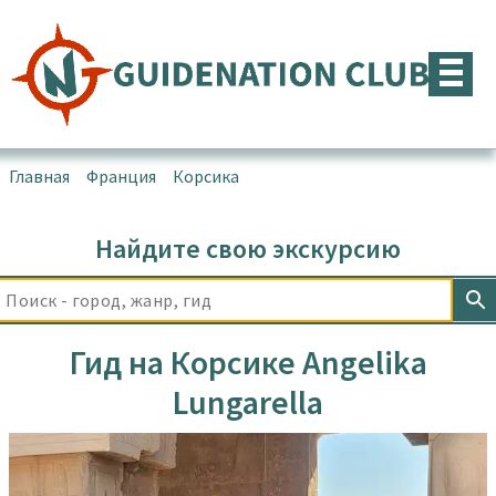
Перейти
к
содержимому
Главная
▪
Франция
▪
Корсика
▪
Гид на Корсике Angelika
Lungarella
Найдите свою экскурсию
Гид на Корсике Angelika
Lungarella