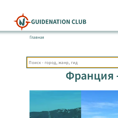
Перейти
к
содержимому
Главная
▪
Франция
Франция -