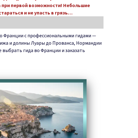
 при первой возможности! Небольшие
стараться и не упасть в грязь…
и во Франции с профессиональными гидами —
рижа и долины Луары до Прованса, Нормандии
е выбрать гида во Франции и заказать