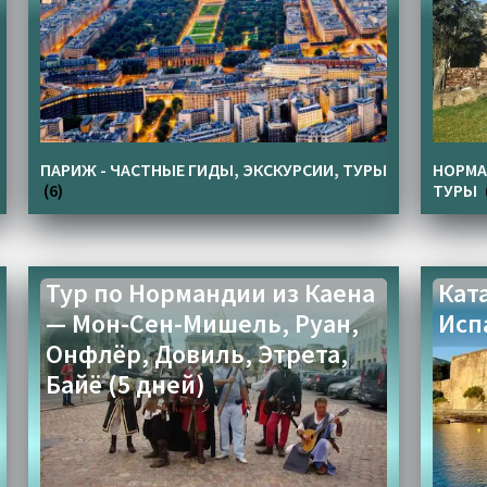
ПАРИЖ - ЧАСТНЫЕ ГИДЫ, ЭКСКУРСИИ, ТУРЫ
НОРМА
(6)
ТУРЫ
Тур по Нормандии из Каена
Кат
— Мон-Сен-Мишель, Руан,
Исп
Онфлёр, Довиль, Этрета,
Байё (5 дней)