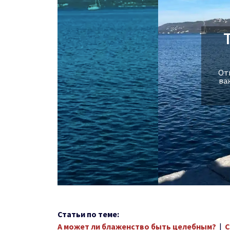
Отк
ва
Статьи по теме:
А может ли блаженство быть целебным?
|
С