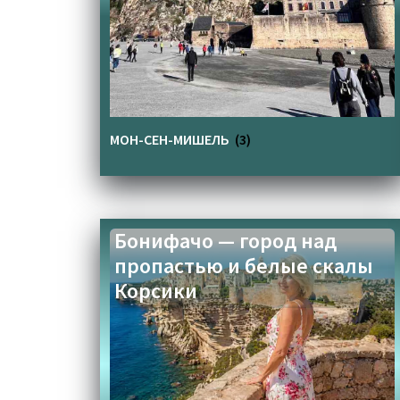
МОН-СЕН-МИШЕЛЬ
(3)
Бонифачо — город над
пропастью и белые скалы
Корсики