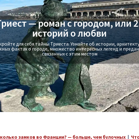
Триест — роман с городом, или 2
Экскурсия на яхте в Стамбуле -
историй о любви
прогулка по Босфору
ройте для себя тайны Триеста. Узнайте об истории, архитект
жных фактах о городе, множествo интересных легенд и предан
Экскурсия на яхте в Стамбуле - прогулка по Босфору
связанных с этим местом
колько замков во Франции? — больше, чем булочных
|
Что