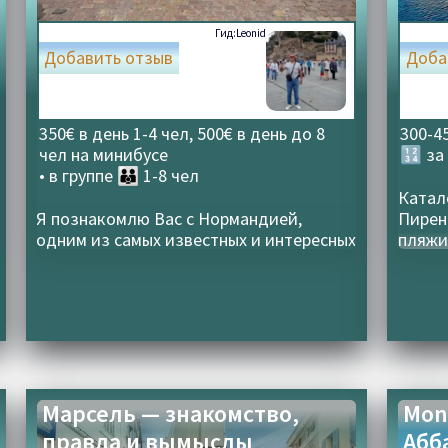
Гид:
Leonid
Добавить отзыв
Доба
350€ в день 1-4 чел, 500€ в день до 8
300-4
чел на минибусе
🔢 за
• в группе
👪 1-8 чел
Катал
Я познакомлю Вас с Нормандией,
Пирен
одним из самых известных и интересных
пляжи
регионов Франции
дерев
винод
Марсель — знакомство,
Mont
правда и вымыслы
Абб