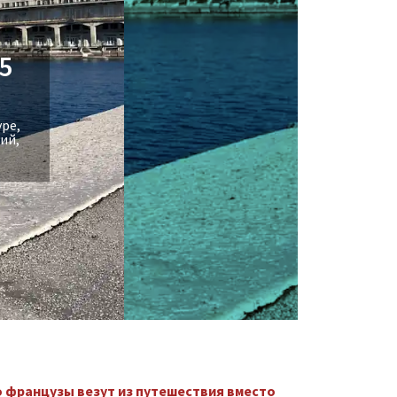
5
уре,
ий,
 французы везут из путешествия вместо