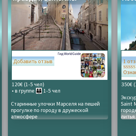
Гид:
WorldGuide
Добавить отзыв
1 от
Озна
Оценк
5.00
из 5
120€ (1-5 чел)
350€ (
• в группе
👪 1-5 чел
Экску
Старинные улочки Марселя на пешей
Saint 
прогулке по городу в дружеской
городк
атмосфере
литья