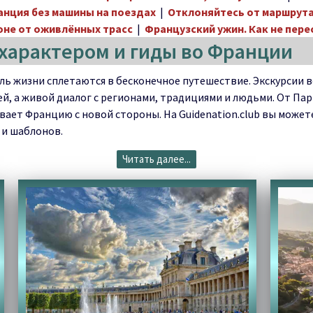
анция без машины на поездах
|
Отклоняйтесь от маршрута
оне от оживлённых трасс
|
Французский ужин. Как не пере
 характером и гиды во Франции
тиль жизни сплетаются в бесконечное путешествие. Экскурси
й, а живой диалог с регионами, традициями и людьми. От Па
ает Францию с новой стороны. На Guidenation.club вы может
 и шаблонов.
Читать далее...