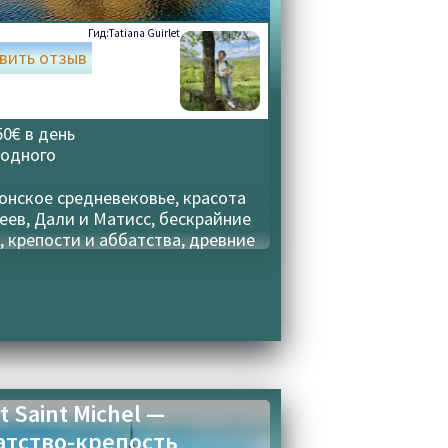
Гид:
Tatiana Guirlet
вить отзыв
50€ в день
 одного
онское средневековье, красота
еев, Дали и Матисс, бескрайние
, крепости и аббатства, древние
ушки и города, гастрономия и
елие
 Saint Michel —
атство-крепость