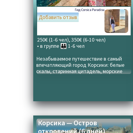
Гид:
Corsica Paradisu
Добавить отзыв
250€ (1-6 чел), 350€ (6-10 чел)
• в группе
👪 1-6 чел
Незабываемое путешествие в самый
впечатляющий город Корсики: белые
скалы, старинная цитадель, морские
панорамы и легенды Бонифачо
Корсика — Остров
откровений (6 дней)