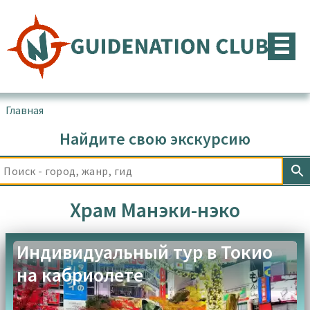
Перейти
к
содержимому
Главная
▪
Товары с меткой “Храм Манэки-нэко”
Найдите свою экскурсию
Храм Манэки-нэко
Индивидуальный тур в Токио
на кабриолете