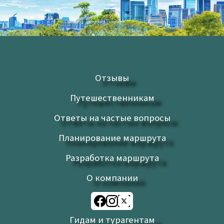
Upload up to 3 images or videos
Имя
Email
*
*
Отзывы
Путешественникам
Сохранить моё имя, email и адрес сайта в этом
Ответы на частые вопросы
браузере для последующих моих комментариев.
Я прочитал и согласен с Условиями использования и
Планирование маршрута
Политикой конфиденциальности.
Политика
Разработка маршрута
конфиденциальности
О компании
Гидам и турагентам