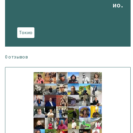
ио.
Токио
0
отзывов