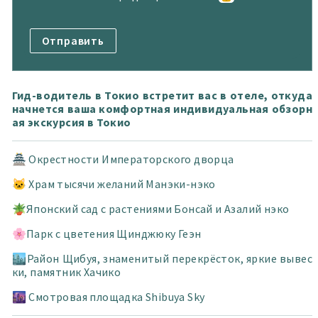
Гид-водитель в Токио встретит вас в отеле, откуда
начнется ваша комфортная индивидуальная обзорн
ая экскурсия в Токио
🏯 Окрестности Императорского дворца
🐱 Храм тысячи желаний Манэки-нэко
🪴Японский сад с растениями Бонсай и Азалий нэко
🌸Парк с цветения Щинджюку Геэн
🏙️Район Щибуя, знаменитый перекрёсток, яркие вывес
ки, памятник Хачико
🌆 Смотровая площадка Shibuya Sky