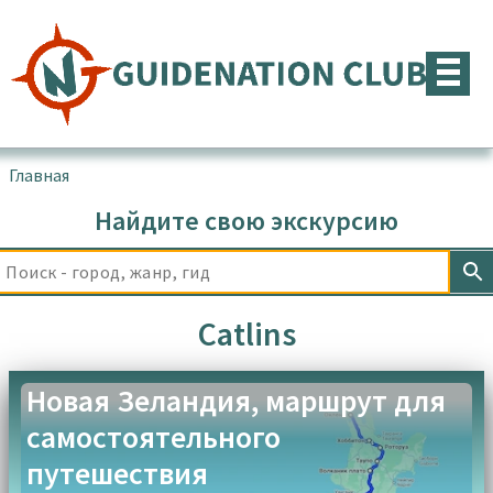
Перейти
к
содержимому
Главная
▪
Товары с меткой “Catlins”
Найдите свою экскурсию
Catlins
Новая Зеландия, маршрут для
самостоятельного
путешествия