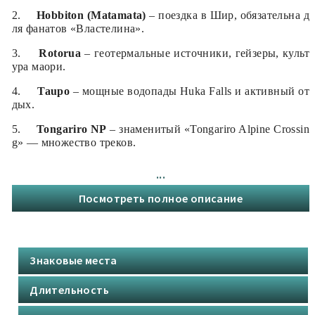
2.
Hobbiton
(
Matamata
)
–
поездка в Шир, обязательна д
ля фанатов «Властелина».
3.
Rotorua
–
геотермальные источники, гейзеры, культ
ура маори.
4.
Taupo
–
мощные водопады
Huka Falls
и активный от
дых.
5.
Tongariro NP
– знаменитый «Tongariro Alpine Crossin
g» — множество треков.
6.
Wellington
–
столица с музеем
Te Papa
и художествен
...
ной атмосферой. Переправа на пароме в
Picton
.
Посмотреть полное описание
2. Южный остров (South Island)
7.
Nelson
и
Abel Tasman NP
–
золотые пляжи и морски
е каякинг-туры.
Знаковые места
8.
West Coast: Franz Josef / Fox Glacier
– ночевка рядо
Длительность
м с ледником, пешие и вертолётные треки.