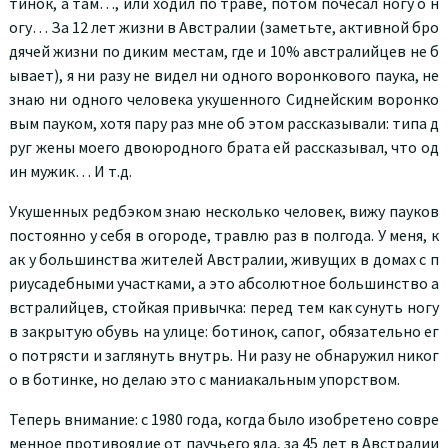
тинок, а там…, или ходил по траве, потом почесал ногу о н
огу… За 12 лет жизни в Австралии (заметьте, активной бро
дячей жизни по диким местам, где и 10% австралийцев не б
ывает), я ни разу не видел ни одного воронкового паука, не
знаю ни одного человека укушенного Сиднейским воронко
вым пауком, хотя пару раз мне об этом рассказывали: типа д
руг жены моего двоюродного брата ей рассказывал, что од
ин мужик… И т.д.
Укушенных редбэком знаю несколько человек, вижу пауков
постоянно у себя в огороде, травлю раз в полгода. У меня, к
ак у большинства жителей Австралии, живущих в домах с п
риусадебными участками, а это абсолютное большинство а
встралийцев, стойкая привычка: перед тем как сунуть ногу
в закрытую обувь на улице: ботинок, сапог, обязательно ег
о потрясти и заглянуть внутрь. Ни разу не обнаружил никог
о в ботинке, но делаю это с маниакальным упорством.
Теперь внимание: с 1980 года, когда было изобретено совре
менное противоядие от паучьего яда, за 45 лет в Австралии