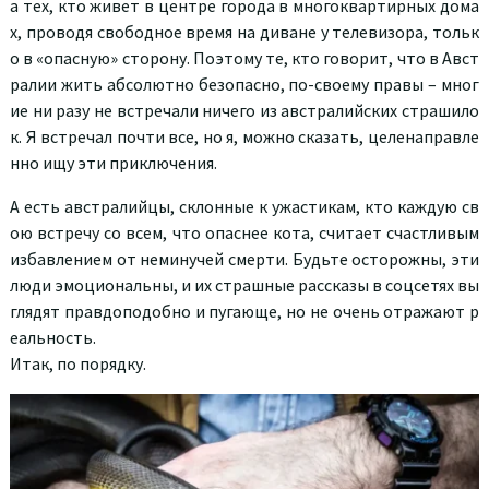
а тех, кто живет в центре города в многоквартирных дома
х, проводя свободное время на диване у телевизора, тольк
о в «опасную» сторону. Поэтому те, кто говорит, что в Авст
ралии жить абсолютно безопасно, по-своему правы – мног
ие ни разу не встречали ничего из австралийских страшило
к. Я встречал почти все, но я, можно сказать, целенаправле
нно ищу эти приключения.
А есть австралийцы, склонные к ужастикам, кто каждую св
ою встречу со всем, что опаснее кота, считает счастливым
избавлением от неминучей смерти. Будьте осторожны, эти
люди эмоциональны, и их страшные рассказы в соцсетях вы
глядят правдоподобно и пугающе, но не очень отражают р
еальность.
Итак, по порядку.