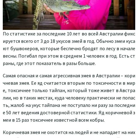
По статистике за последние 10 лет во всей Австралии фикс
ируется всего от 3 до 18 укусов змей в год. Обычно змеи куса
ют бушвокеров, которые беспечно бродят по лесу в начале
весны. Погибал при этом в среднем 1 человек в год. Есть ст
раны, где этот показатель в разы больше.
Самая опасная и самая агрессивная змея в Австралии – кори
чневая змея. Ее яд считается вторым по токсичности в мир
е, токсичнее только тайпан, который тоже живет в Австра
лии, но в таких местах, куда человеку практически не попас
ть, жалоб на укус тайпана не поступало ни разу за последни
е 50 лет ведения достоверной статистики. Яд коричневой з
меи в 15 раз токсичнее известной всем кобры.
Коричневая змея не охотится на людей и не нападает на них