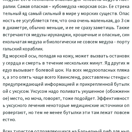
ралии. Самая опасная – кубомедуза «морская оса». Ее стрека
тельный яд самый сильный в мире у морских существ. Опас
ность ее усугубляется тем, что она очень маленькая, до 3 см
в диаметре, обычно меньше, и ее не сразу заметишь. Также
встречаются медузы ируканджи, крошечные и опасные, син
екольчатая медуза и биологически не совсем медуза - порту
гальский кораблик.
Яд морской осы, попадая на кожу, может вызвать остановк
у сердца и смерть в течение нескольких минут. Яд других м
едуз вызывает болевой шок. На всех медузоопасных пляжа
х, а это опять чаще всего Квинсленд, расставлены стенды с
предупреждающей информацией и прикрепленной бутылк
ой с уксусом. Уксусом надо поливать укушенное (обожженн
ое) место, но моча, говорят, тоже подойдет. Эффективност
ь уксусного лечения некоторые медицинские источники оп
ровергают, но тем не менее бутылки эти там лежат повсем
естно.
Всех туристов отправляющихся на Барьерный риф для ныр