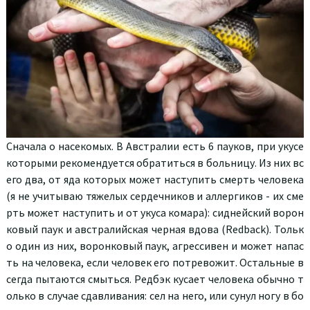
Сначала о насекомых. В Австралии есть 6 пауков, при укусе
которыми рекомендуется обратиться в больницу. Из них вс
его два, от яда которых может наступить смерть человека
(я не учитываю тяжелых сердечников и аллергиков - их сме
рть может наступить и от укуса комара): сиднейский ворон
ковый паук и австралийская черная вдова (Redback). Тольк
о один из них, воронковый паук, агрессивен и может напас
ть на человека, если человек его потревожит. Остальные в
сегда пытаются смыться. Редбэк кусает человека обычно т
олько в случае сдавливания: сел на него, или сунул ногу в бо