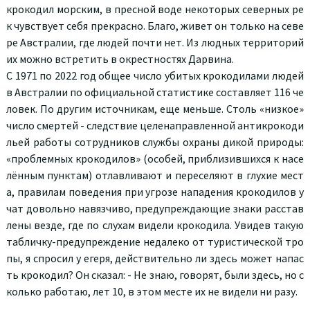
крокодил морским, в пресной воде некоторых северных ре
к чувствует себя прекрасно. Благо, живет он только на севе
ре Австралии, где людей почти нет. Из людных территорий
их можно встретить в окрестностях Дарвина.
С 1971 по 2022 год общее число убитых крокодилами людей
в Австралии по официальной статистике составляет 116 че
ловек. По другим источникам, еще меньше. Столь «низкое»
число смертей - следствие целенаправленной антикрокоди
льей работы сотрудников службы охраны дикой природы:
«проблемных крокодилов» (особей, приблизившихся к насе
лённым пунктам) отлавливают и переселяют в глухие мест
а, правилам поведения при угрозе нападения крокодилов у
чат довольно навязчиво, предупреждающие знаки расстав
лены везде, где по слухам видели крокодила. Увидев такую
табличку-предупреждение недалеко от туристической тро
пы, я спросил у егеря, действительно ли здесь может напас
ть крокодил? Он сказал: - Не знаю, говорят, были здесь, но с
колько работаю, лет 10, в этом месте их не видели ни разу.