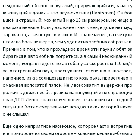
неядовитый, обычно не кусачий, приручающийся и, зачасту
ю живущий в домах – это паук-охотник (Hantsmen). Он бол
ьшой и страшный: мохнатый и до 15 см размером, но чаще в
два раза меньше. Если у вас живет хантсмен, в доме нет мух,
тараканов, а зачастую, и мышей. И тем не менее, на счету ха
нтсмена больше жертв, чем у ядовитых злобных собратьев.
Причина в том, что в прохладное время эти пауки любят за
бираться в автомобиль погреться, а в самый неожиданный
момент, когда вы едете по автобану со скоростью 110 км/ч
ас, отогревшийся паук, проснувшись, степенно выползает,
например, из-за солнцезащитного козырька, приветливо п
омахивая волосатой лапой. Не у всех хватит выдержки про
должить движение без резких манипуляций и не спровоцир
овав ДТП. Лично знаю пару человек, оказавшихся в сходной
ситуации. Хотя о смертельных исходах таких историй ничег
о не слышал.
Еще одно неприятное насекомое, которое часто встретиш
ь в пригороде на своем огороде – красные муравьи-бульдо