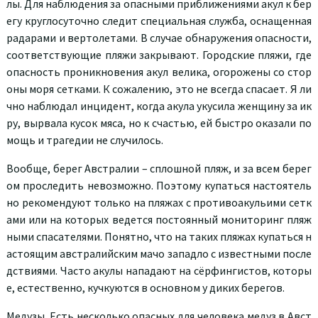
лы. Для наблюдения за опасными приближениями акул к бер
егу круглосуточно следит специальная служба, оснащенная
радарами и вертолетами. В случае обнаружения опасности,
соответствующие пляжи закрывают. Городские пляжи, где
опасность проникновения акул велика, огорожены со стор
оны моря сетками. К сожалению, это не всегда спасает. Я ли
чно наблюдал инцидент, когда акула укусила женщину за ик
ру, вырвала кусок мяса, но к счастью, ей быстро оказали по
мощь и трагедии не случилось.
Вообще, берег Австралии – сплошной пляж, и за всем берег
ом проследить невозможно. Поэтому купаться настоятель
но рекомендуют только на пляжах с противоакульими сетк
ами или на которых ведется постоянный мониторинг пляж
ными спасателями. Понятно, что на таких пляжах купаться н
астоящим австралийским мачо западло с известными после
дствиями. Часто акулы нападают на сёрфингистов, которы
е, естественно, кучкуются в основном у диких берегов.
Медузы. Есть несколько опасных для человека медуз в Авст