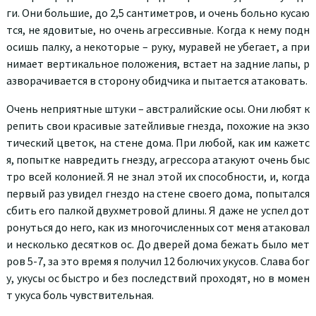
ги. Они большие, до 2,5 сантиметров, и очень больно кусаю
тся, не ядовитые, но очень агрессивные. Когда к нему подн
осишь палку, а некоторые – руку, муравей не убегает, а при
нимает вертикальное положения, встает на задние лапы, р
азворачивается в сторону обидчика и пытается атаковать.
Очень неприятные штуки – австралийские осы. Они любят к
репить свои красивые затейливые гнезда, похожие на экзо
тический цветок, на стене дома. При любой, как им кажетс
я, попытке навредить гнезду, агрессора атакуют очень быс
тро всей колонией. Я не знал этой их способности, и, когда
первый раз увидел гнездо на стене своего дома, попытался
сбить его палкой двухметровой длины. Я даже не успел дот
ронуться до него, как из многочисленных сот меня атаковал
и несколько десятков ос. До дверей дома бежать было мет
ров 5-7, за это время я получил 12 болючих укусов. Слава бог
у, укусы ос быстро и без последствий проходят, но в момен
т укуса боль чувствительная.