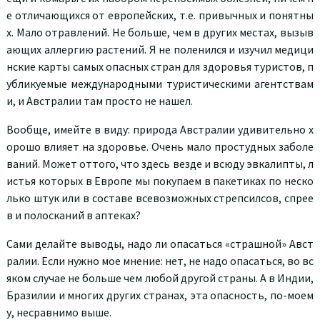
е отличающихся от европейских, т.е. привычных и понятны
х. Мало отравлений. Не больше, чем в других местах, вызыв
ающих аллергию растений. Я не поленился и изучил медици
нские карты самых опасных стран для здоровья туристов, п
убликуемые международными туристическими агентствам
и, и Австралии там просто не нашел.
Вообще, имейте в виду: природа Австралии удивительно х
орошо влияет на здоровье. Очень мало простудных заболе
ваний. Может оттого, что здесь везде и всюду эвкалипты, л
истья которых в Европе мы покупаем в пакетиках по неско
лько штук или в составе всевозможных стрепсилсов, спрее
в и полосканий в аптеках?
Сами делайте выводы, надо ли опасаться «страшной» Авст
ралии. Если нужно мое мнение: нет, не надо опасаться, во вс
яком случае не больше чем любой другой страны. А в Индии,
Бразилии и многих других странах, эта опасность, по-моем
у, несравнимо выше.