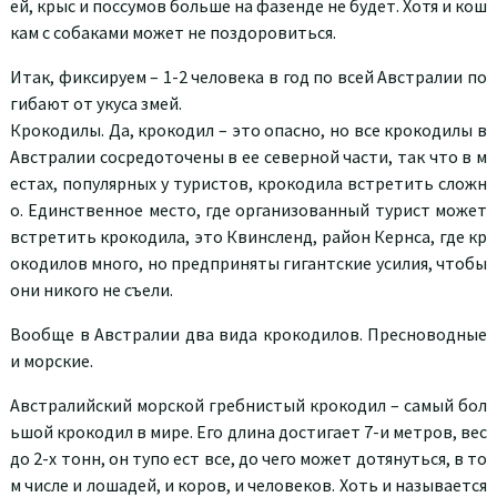
ей, крыс и поссумов больше на фазенде не будет. Хотя и кош
кам с собаками может не поздоровиться.
Итак, фиксируем – 1-2 человека в год по всей Австралии по
гибают от укуса змей.
Крокодилы. Да, крокодил – это опасно, но все крокодилы в
Австралии сосредоточены в ее северной части, так что в м
естах, популярных у туристов, крокодила встретить сложн
о. Единственное место, где организованный турист может
встретить крокодила, это Квинсленд, район Кернса, где кр
окодилов много, но предприняты гигантские усилия, чтобы
они никого не съели.
Вообще в Австралии два вида крокодилов. Пресноводные
и морские.
Австралийский морской гребнистый крокодил – самый бол
ьшой крокодил в мире. Его длина достигает 7-и метров, вес
до 2-х тонн, он тупо ест все, до чего может дотянуться, в то
м числе и лошадей, и коров, и человеков. Хоть и называется