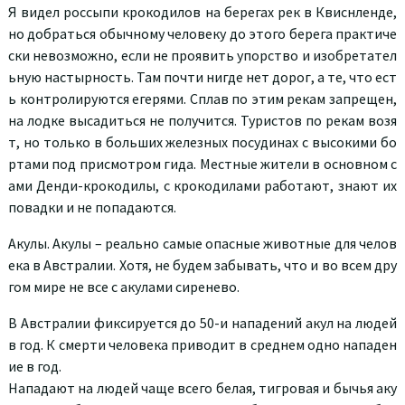
Я видел россыпи крокодилов на берегах рек в Квиснленде,
но добраться обычному человеку до этого берега практиче
ски невозможно, если не проявить упорство и изобретател
ьную настырность. Там почти нигде нет дорог, а те, что ест
ь контролируются егерями. Сплав по этим рекам запрещен,
на лодке высадиться не получится. Туристов по рекам возя
т, но только в больших железных посудинах с высокими бо
ртами под присмотром гида. Местные жители в основном с
ами Денди-крокодилы, с крокодилами работают, знают их
повадки и не попадаются.
Акулы. Акулы – реально самые опасные животные для челов
ека в Австралии. Хотя, не будем забывать, что и во всем дру
гом мире не все с акулами сиренево.
В Австралии фиксируется до 50-и нападений акул на людей
в год. К смерти человека приводит в среднем одно нападен
ие в год.
Нападают на людей чаще всего белая, тигровая и бычья аку