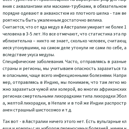
яния с аквалангами или масками-трубками, в обязательном
порядке одевают в аквакостюм из плотного шелка - там ве
роятность быть ужаленным достаточно велика.
Считается, что от яда медуз в Австралии умирает не более 1
человека в 3-5 лет. Но все отмечают, что статистика эта пр
иблизительна – никто не знает, сколько человек, считающ
иеся утонувшими, на самом деле утонули не сами по себе, а
вследствие укуса медузы.
Специфические заболевания. Часто, отправляясь в разные
страны и регионы, мы учитываем опасность заразиться та
м опасными, чаще всего инфекционными болезнями. Напри
мер, отправляясь в Индию, мы понимаем, что там легко мо
жно заразиться чумой или холерой, во многих африканских
регионах смертельными лихорадками типа лихорадки Эбол
а, желтой лихорадки, в Непале и в той же Индии распростр
анен страшный шистосомоз и т.д.
Так вот - в Австралии ничего этого нет. Есть вульгарные кл
ещи и комары с их набором переносимых болезней, ничем н