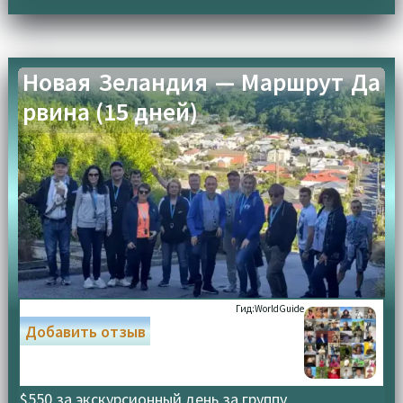
Новая Зеландия — Маршрут Да
рвина (15 дней)
Гид:
WorldGuide
Добавить отзыв
$550 за экскурсионный день за группу