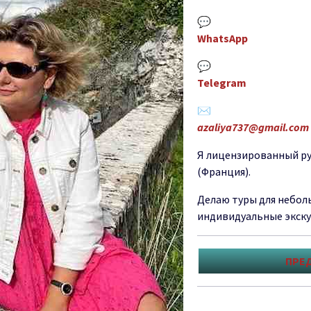
💬
WhatsApp
💬
Telegram
✉️
azaliya737@gmail.com
Я лицензированный ру
(Франция).
Делаю туры для небол
индивидуальные экскур
ПРЕ