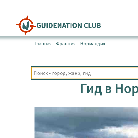
Перейти
к
содержимому
Главная
▪
Франция
▪
Нормандия
▪
Гид в Норма
Гид в Но