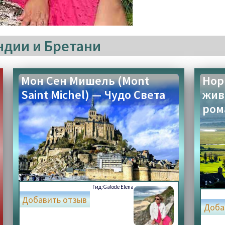
ндии и Бретани
Мон Сен Мишель (Mont
Нор
Saint Michel) — Чудо Света
жив
ром
Гид:
Galode Elena
Добавить отзыв
Доба