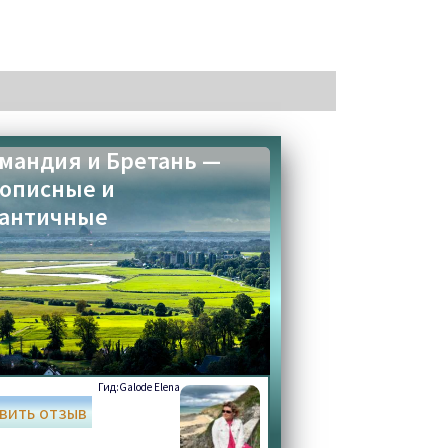
мандия и Бретань —
описные и
античные
Гид:
Galode Elena
вить отзыв