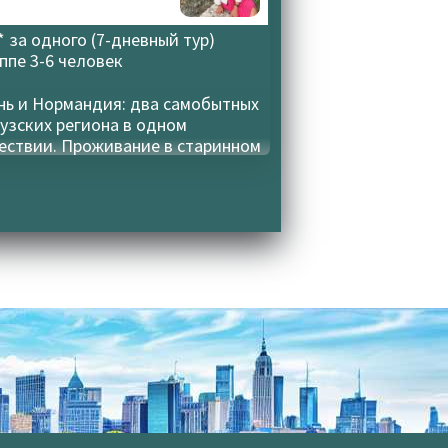
* за одного (7-дневный тур)
уппе
3-6 человек
нь и Нормандия: два самобытных
узских региона в одном
ествии. Проживание в старинном
XVI века со всеми современными
твами