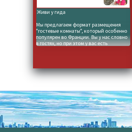
Живи у гида
Мы предлагаем формат размещения
"гостевые комнаты", который особенно
популярен во Франции. Вы у нас словно
в гостях, но при этом у вас есть
отдельный вход в свои комнаты,
собственный санузел, удобные кровати
с комфортными матрасами, а также чай,
кофе и стабильный Wi-Fi в каждой
комнате. Завтрак уже включен в
стоимость проживания. Наш дом был
построен в XVI веке, но самая старая его
часть — башня с винтовой лестницей —
относится к XIV веку. При этом все
ремонтные работы выполнены с учетом
современных стандартов, и дом
полностью оборудован необходимыми
удобствами. Испытайте уникальный
шанс погрузиться в атмосферу истории,