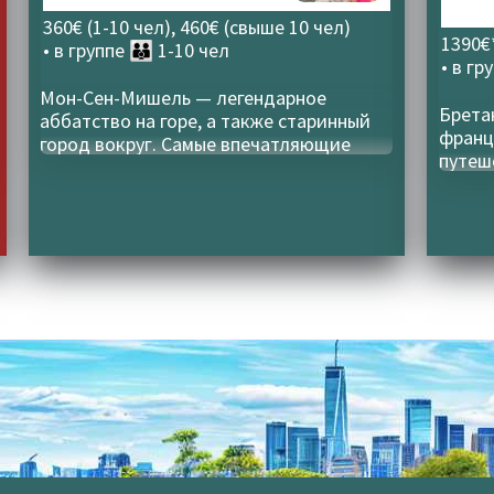
360€ (1-10 чел), 460€ (свыше 10 чел)
1390€
• в группе
👪 1-10 чел
• в гр
Мон-Сен-Мишель — легендарное
Брета
аббатство на горе, а также старинный
франц
город вокруг. Самые впечатляющие
путеш
приливы и отливы в Европе
доме 
удобс