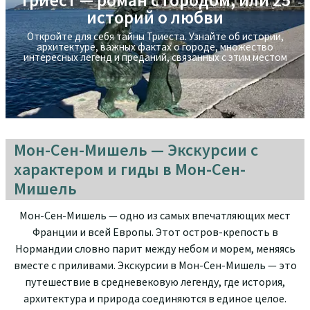
Экскурсия на яхте в Стамбуле -
историй о любви
прогулка по Босфору
Откройте для себя тайны Триеста. Узнайте об истории,
Экскурсия на яхте в Стамбуле - прогулка по Босфору
архитектуре, важных фактах о городе, множествo
интересных легенд и преданий, связанных с этим местом
Мон-Сен-Мишель — Экскурсии с
характером и гиды в Мон-Сен-
Мишель
Мон-Сен-Мишель — одно из самых впечатляющих мест
Франции и всей Европы. Этот остров-крепость в
Нормандии словно парит между небом и морем, меняясь
вместе с приливами. Экскурсии в Мон-Сен-Мишель — это
путешествие в средневековую легенду, где история,
архитектура и природа соединяются в единое целое.