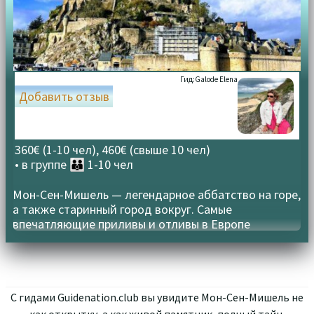
Гид:
Galode Elena
Добавить отзыв
360€ (1-10 чел), 460€ (свыше 10 чел)
• в группе
👪 1-10 чел
Мон-Сен-Мишель — легендарное аббатство на горе,
а также старинный город вокруг. Самые
впечатляющие приливы и отливы в Европе
С гидами Guidenation.club вы увидите Мон-Сен-Мишель не