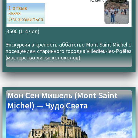
Гид:
Leonid
1 отзыв
Ознакомиться
Оценка
5.00
из 5
350€ (1-4 чел)
Экскурсия в крепость-аббатство Mont Saint Michel с
посещением старинного городка Villedieu-les-Poêles
(мастерство литья колоколов)
Мон Сен Мишель (Mont Saint
Michel) — Чудо Света