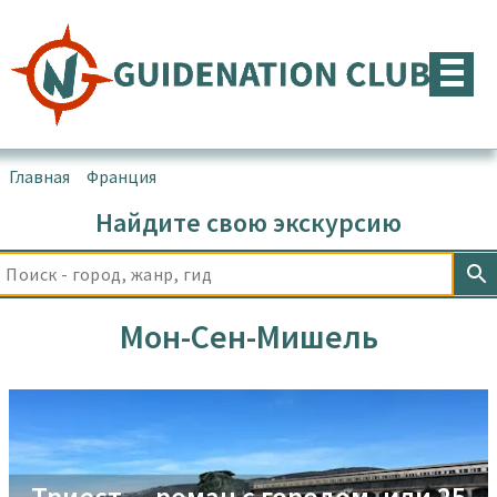
Перейти
к
содержимому
Главная
▪
Франция
▪
Мон-Сен-Мишель
Найдите свою экскурсию
Мон-Сен-Мишель
Триест — роман с городом, или 25