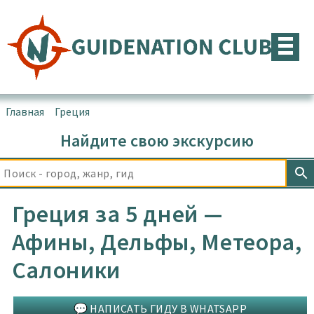
Перейти
к
содержимому
Главная
▪
Греция
Найдите свою экскурсию
Греция за 5 дней —
Афины, Дельфы, Метеора,
Салоники
💬 НАПИСАТЬ ГИДУ В WHATSAPP