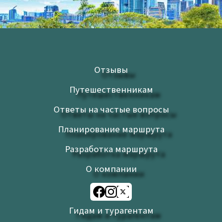
Upload up to 3 images or videos
Имя
Email
*
*
Отзывы
Путешественникам
Сохранить моё имя, email и адрес сайта в этом
Ответы на частые вопросы
браузере для последующих моих комментариев.
Я прочитал и согласен с Условиями использования и
Планирование маршрута
Политикой конфиденциальности.
Политика
Разработка маршрута
конфиденциальности
О компании
Гидам и турагентам