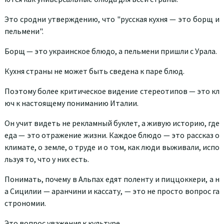
Это сродни утверждению, что "русская кухня — это борщ и
пельмени".
Борщ — это украинское блюдо, а пельмени пришли с Урала.
Кухня страны не может быть сведена к паре блюд.
Поэтому более критическое видение стереотипов — это кл
юч к настоящему пониманию Италии.
Он учит видеть не рекламный буклет, а живую историю, где
еда — это отражение жизни. Каждое блюдо — это рассказ о
климате, о земле, о труде и о том, как люди выживали, испо
льзуя то, что у них есть.
Понимать, почему в Альпах едят поленту и пиццоккери, а н
а Сицилии — аранчини и кассату, — это не просто вопрос га
строномии.
Это вопрос уважения к культуре.