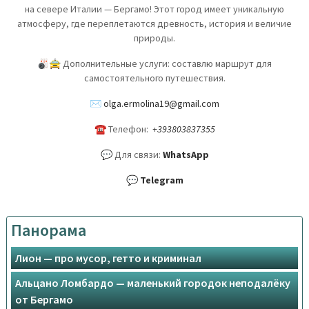
на севере Италии — Бергамо! Этот город имеет уникальную
атмосферу, где переплетаются древность, история и величие
природы.
🎳🚖 Дополнительные услуги: составлю маршрут для
самостоятельного путешествия.
✉️
olga.ermolina19@gmail.com
☎ Телефон:
+393803837355
💬 Для связи:
WhatsApp
💬
Telegram
Панорама
Лион — про мусор, гетто и криминал
Альцано Ломбардо — маленький городок неподалёку
от Бергамо