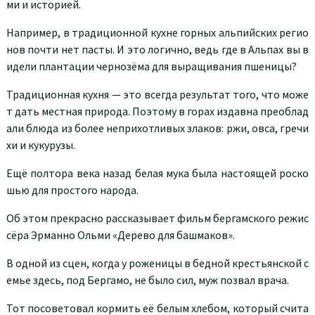
ми и историей.
Например, в традиционной кухне горных альпийских регио
нов почти нет пасты. И это логично, ведь где в Альпах вы в
идели плантации чернозёма для выращивания пшеницы?
Традиционная кухня — это всегда результат того, что може
т дать местная природа. Поэтому в горах издавна преоблад
али блюда из более неприхотливых злаков: ржи, овса, гречи
хи и кукурузы.
Ещё полтора века назад белая мука была настоящей роско
шью для простого народа.
Об этом прекрасно рассказывает фильм бергамского режис
сёра Эрманно Ольми «Дерево для башмаков».
В одной из сцен, когда у роженицы в бедной крестьянской с
емье здесь, под Бергамо, не было сил, муж позвал врача.
Тот посоветовал кормить её белым хлебом, который счита