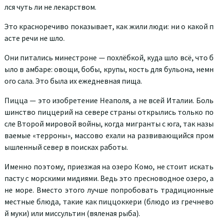
лся чуть ли не лекарством.
Это красноречиво показывает, как жили люди: ни о какой п
асте речи не шло.
Они питались минестроне — похлёбкой, куда шло всё, что б
ыло в амбаре: овощи, бобы, крупы, кость для бульона, немн
ого сала. Это была их ежедневная пища.
Пицца — это изобретение Неаполя, а не всей Италии. Боль
шинство пиццерий на севере страны открылись только по
сле Второй мировой войны, когда мигранты с юга, так назы
ваемые «терроны», массово ехали на развивающийся пром
ышленный север в поисках работы.
Именно поэтому, приезжая на озеро Комо, не стоит искать
пасту с морскими мидиями. Ведь это пресноводное озеро, а
не море. Вместо этого лучше попробовать традиционные
местные блюда, такие как пиццоккери (блюдо из гречнево
й муки) или миссультин (вяленая рыба).