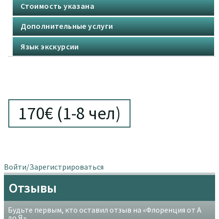
Стоимость указана
Я помогу составить маршрут для самостоятельного пут
ешествия, вы можете также заказать трансферы в Тоск
Дополнительные услуги
ане.
Язык экскурсии
170€ (1-8 чел)
Войти/Зарегистрироваться
Отзывы
Будьте первым, кто оставил отзыв на «Флоренция от А
до Я»