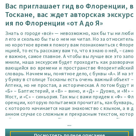
Вас приглашает гид во Флоренции, в
Тоскане, вас ждет авторская экскурс
ия по Флоренции «от А до Я»
Знать о городе «всё» — невозможно, как бы ты ни люби
л его и сколько бы ты о нем ни читал. Но за относитель
но короткое время я помогу вам познакомиться с Флоре
нцией, то есть расскажу вам то, что я знаю о ней, – само
е важное, самое главное. А чтобы вы лучше все это запо
мнили, наша экскурсия будет проходить как разворачи
вающийся во времени и пространстве Флорентийский
словарь. Начнем мы, понятное дело, с буквы «А». И на эт
у букву в столице Тосканы есть очень важный объект –
Аптека, но не простая, а историческая. А потом будут и
«Б» – Баптистерий, и «В» – вино, и «Д» – Дуомо, и «М» –
Мост, и «С» – синьория. Так мы с вами придем к «Ф» – Фл
оренции, которую попытаемся прочитать, как букварь,
с которого начинается наше знакомство с языком, а в д
анном случае со сложным и прекрасным текстом, котор
ый зовется по-латыни
Florentia
, по-итальянски
Firenze
,
...
а по-русски — Флоренция!
Посмотреть полное описание