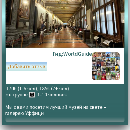
Имя
Email
*
*
Сохранить моё имя, email и адрес сайта в этом
браузере для последующих моих комментариев.
Я прочитал и согласен с Условиями использования и
Гид:
WorldGuide
Политикой конфиденциальности.
Политика
конфиденциальности
Добавить отзыв
170€ (1-6 чел), 185€ (7+ чел)
• в группе
👪 1-10 человек
Мы с вами посетим лучший музей на свете –
галерею Уффици