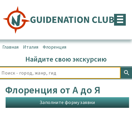
Перейти
к
содержимому
Главная
▪
Италия
▪
Флоренция
Найдите свою экскурсию
Флоренция от А до Я
Заполните форму заявки