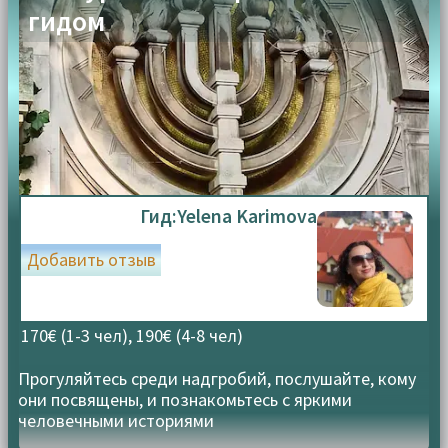
гидом
Имя
Email
*
*
Сохранить моё имя, email и адрес сайта в этом
браузере для последующих моих комментариев.
Я прочитал и согласен с Условиями использования и
Гид:
Yelena Karimova
Политикой конфиденциальности.
Политика
конфиденциальности
Добавить отзыв
170€ (1-3 чел), 190€ (4-8 чел)
Прогуляйтесь среди надгробий, послушайте, кому
они посвящены, и познакомьтесь с яркими
человечными историями