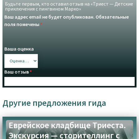
Будьте первым, кто оставил отзыв на «Триест — Детские
приключения с пингвином Марко»
Ваш адрес email не будет опубликован.
Обязательные
поля помечены
*
Ваша оценка
Ваш отзыв
*
Другие предложения гида
Upload up to 3 images or videos
Еврейское кладбище Триеста.
Экскурсия — сторителлинг с