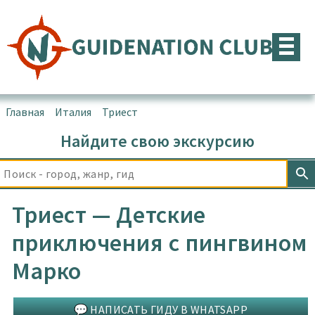
Перейти
к
содержимому
Главная
▪
Италия
▪
Триест
Найдите свою экскурсию
Триест — Детские
приключения с пингвином
Марко
💬 НАПИСАТЬ ГИДУ В WHATSAPP