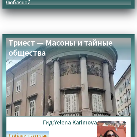
Любляной
Триест — Масоны и тайные
общества
Гид:
Yelena Karimova
Добавить отзыв