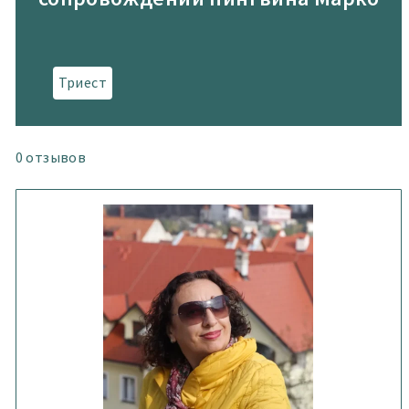
Триест
0
отзывов