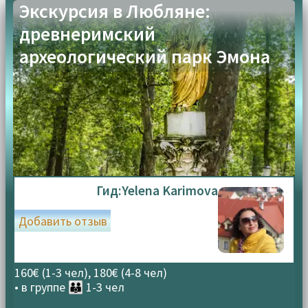
Экскурсия в Любляне:
древнеримский
археологический парк Эмона
Гид:
Yelena Karimova
Добавить отзыв
160€ (1-3 чел), 180€ (4-8 чел)
• в группе
👪 1-3 чел