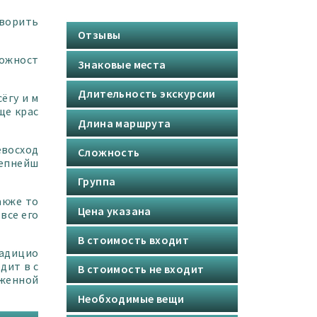
оворить
Отзывы
можност
Знаковые места
Длительность экскурсии
сёгу
и м
ще крас
Длина маршрута
евосход
Сложность
лепнейш
Группа
акже то
Цена указана
все его
В стоимость входит
радицио
дит в с
В стоимость не входит
оженной
Необходимые вещи