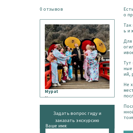
0
отзывов
Ест
о п
Так 
ь и 
Для
оги
иво
Тут
ные
ий,
Не 
мест
Mypat
пос
Контакты:
☎
+819069396979
Пос
💬
WhatsApp
нно
Задать вопрос гиду и
💬
Telegram
тои
заказать экскурсию
вдо
🧒 Добрый день! Я —
Ваше имя:
Михаил, живу в Японии с