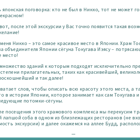
ь японская поговорка: кто не был в Никко, тот не может г
рекрасном!
вот, после этой экскурсии у Вас точно появится такая воз
желание!
 меня Никко – это самое красивое место в Японии.
Храм То
ла объединителя Японии сёгуна Токугава Иэясу – потрясаю
е место!
 множество зданий к которым подходят исключительно пр
 степени прилагательных, таких как красивейший, велико
 роскошнейший и так далее!
хватает слов, чтобы описать всю красоту этого места, а т
о в истории Японии, которое занимает как сам Токугава и 
ледующие потомки-сёгуны.
ле посещения этого храмового комплекса мы перекусим т
й лапшой соба в одном из близлежащих ресторанов (не вхо
мость экскурсии) и далее окажемся на аллее Будд, распол
ль реки, протекающей по жолобу из застывшей лавы.
...