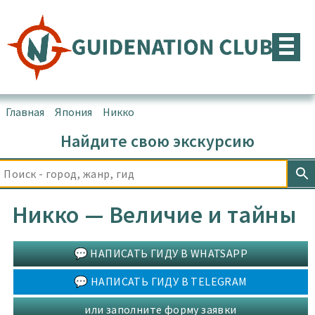
Перейти
к
содержимому
Главная
▪
Япония
▪
Никко
Найдите свою экскурсию
Никко — Величие и тайны
💬 НАПИСАТЬ ГИДУ В WHATSAPP
💬 НАПИСАТЬ ГИДУ В TELEGRAM
или заполните форму заявки