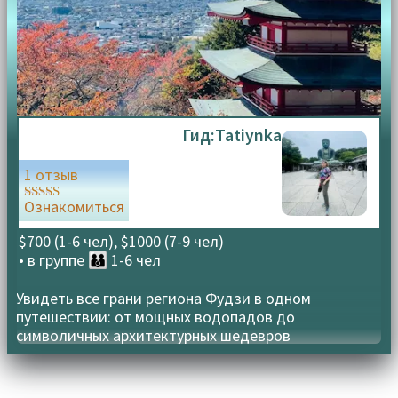
Гид:
Tatiynka
1 отзыв
Ознакомиться
Оценка
5.00
из 5
$700 (1-6 чел), $1000 (7-9 чел)
• в группе
👪 1-6 чел
Увидеть все грани региона Фудзи в одном
путешествии: от мощных водопадов до
символичных архитектурных шедевров