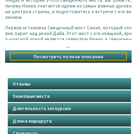
почему Никко считается одним из самых важных духовн
ых центров страны, и подготовитесь к встрече с его ве
личием.
Первая остановка Священный мост Синкё, который сло
вно парит над рекой Дайя. Этот мост с его изящной, ярк
о-красной аркой является символом Никко и священны
ми воротами в храмовый комплекс. Вы сможете сделат
...
ь незабываемые фотографии и почувствовать атмосф
еру благоговения, которая царит здесь.
Посмотреть полное описание
Главная часть экскурсии посвящена храмовому комплек
су Тосёгу, объекту Всемирного наследия ЮНЕСКО. Это м
есто, где искусство и духовность слились в единое цел
ое.
Отзывы
Подробный осмотр включает:
Знаковые места
Главные ворота Ёмэймон: Поразитесь их детализирова
Длительность экскурсии
нной резьбе и роскошной позолоте. Это не просто вор
ота, а целая галерея шедевров японского искусства.
Длина маршрута
Знаменитые символы: Узнайте историю «Спящей кошк
и» (Нэмури-нэко) и «Трех мудрых обезьян» (Мидзару, Ки
Сложность