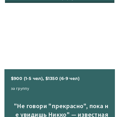
$900 (1-5 чел), $1350 (6-9 чел)
за группу
"Не говори "прекрасно", пока н
е увидишь Никко" — известная