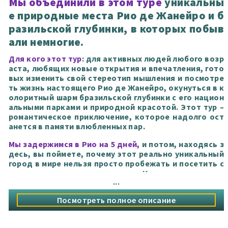
Мы объединили в этом туре
уникальны
е природные места Рио де Жанейро и б
разильской глубинки, в которых побыв
али немногие.
Для кого этот тур
: для активных людей любого возр
аста, любящих новые открытия и впечатления, гото
вых изменить свой стереотип мышления и посмотре
ть жизнь настоящего Рио де Жанейро, окунуться в к
олоритный шарм бразильской глубинки с его национ
альными парками и природной красотой. Этот тур –
романтическое приключение, которое надолго ост
анется в памяти влюбленных пар.
Мы задержимся в Рио на 5 дней,
и потом, находясь з
десь, вы поймете, почему этот реально уникальный
город в мире нельзя просто пробежать и посетить с
тандартно, как другие: только Корковадо, только
...
Сахарная Голова.
Нет, мы будем ходить по Рио и его
окрестностям
, взбираться на самые знаковые горы,
Посмотреть полное описание
встречать восход и закат солнца с красивейшими па
норамными видами, влюбляться в нетуристический
Рио, восхищаться его сумасшедшей энергетикой и
к