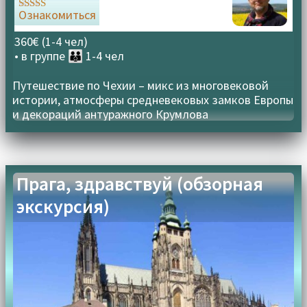
Ознакомиться
Оценка
5.00
из 5
360€ (1-4 чел)
• в группе
👪 1-4 чел
Путешествие по Чехии – микс из многовековой
истории, атмосферы средневековых замков Европы
и декораций антуражного Крумлова
Прага, здравствуй (обзорная
экскурсия)