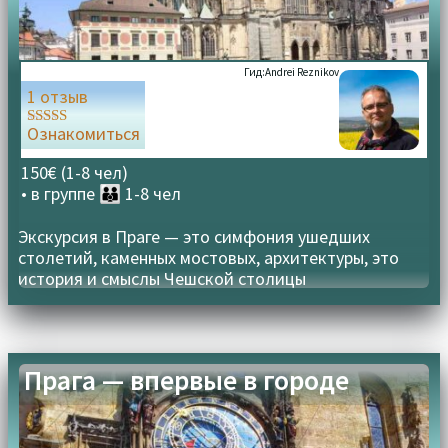
Гид:
Andrei Reznikov
1 отзыв
Ознакомиться
Оценка
5.00
из 5
150€ (1-8 чел)
• в группе
👪 1-8 чел
Экскурсия в Праге — это симфония ушедших
столетий, каменных мостовых, архитектуры, это
история и смыслы Чешской столицы
Прага — впервые в городе