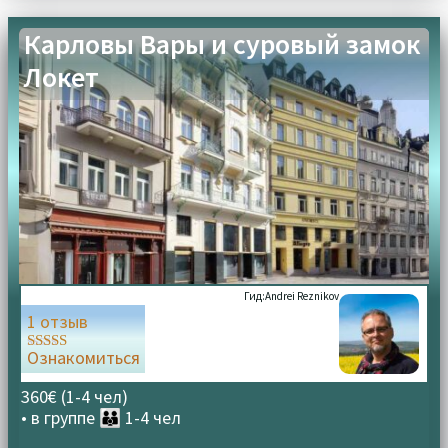
Карловы Вары и суровый замок
Локет
Гид:
Andrei Reznikov
1 отзыв
Ознакомиться
Оценка
5.00
из 5
360€ (1-4 чел)
• в группе
👪 1-4 чел