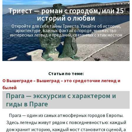
Триест — роман с городом, или 25
Экскурсия на яхте в Стамбуле -
историй о любви
прогулка по Босфору
Откройте для себя тайны Триеста. Узнайте об истории,
Экскурсия на яхте в Стамбуле - прогулка по Босфору
архитектуре, важных фактах о городе, множествo
интересных легенд и преданий, связанных с этим местом
Статьи по теме:
О Вышеграде – Вышеград – это средоточие легенд и
былей
Прага — экскурсии с характером и
гиды в Праге
Прага — один из самых атмосферных городов Европы.
Здесь легенды живут рядом с повседневностью: каждый
дом хранит историю, каждый мост становится сценой, а