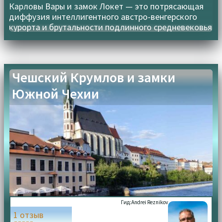
Карловы Вары и замок Локет — это потрясающая
диффузия интеллигентного австро-венгерского
курорта и брутальности подлинного средневековья
Чешский Крумлов и замки
Южной Чехии
Гид:
Andrei Reznikov
1 отзыв