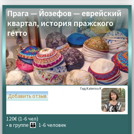
Прага — Йозефов — еврейский
квартал, история пражского
гетто
Гид:
Katerina K
Добавить отзыв
120€ (1-6 чел)
• в группе
👪 1-6 человек