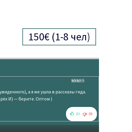
юбовью,
стаётся
150€ (1-8 чел)
руту, а
е и инт
 осмотр
 ощущен
Оценка
5
из
виденного), а я же ушла в рассказы гида.
5
 её неп
рёх И) — берите. Оптом )
арту че
е переж
(1)
(0)
 личным
навсегд