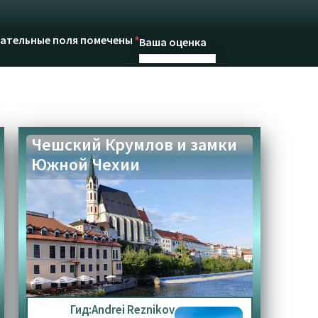
ательные поля помечены
*
Ваша оценка
Чешский Крумлов и замки
Южной Чехии
Email
*
Гид:
Andrei Reznikov