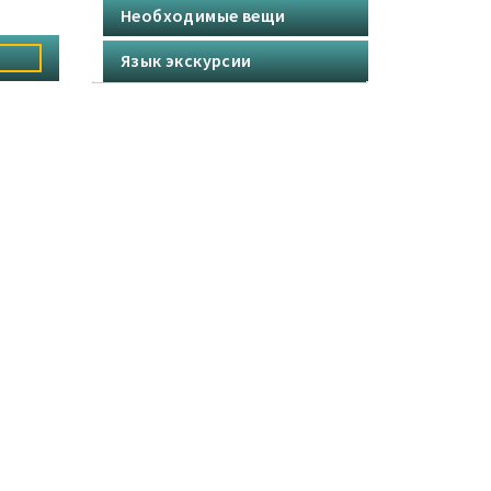
Необходимые вещи
примеча
го красо
Язык экскурсии
де боль
гов кор
открыва
бе силу
ородом,
ссказыв