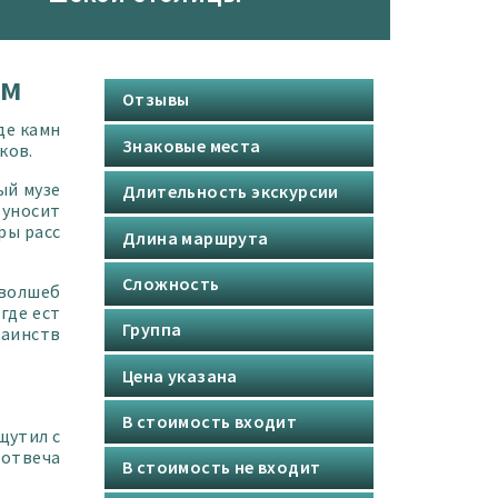
ом
Отзывы
де камн
Знаковые места
ков.
ый музе
Длительность экскурсии
 уносит
ры расс
Длина маршрута
Сложность
 волшеб
 где ест
Группа
таинств
Цена указана
В стоимость входит
щутил с
 отвеча
В стоимость не входит