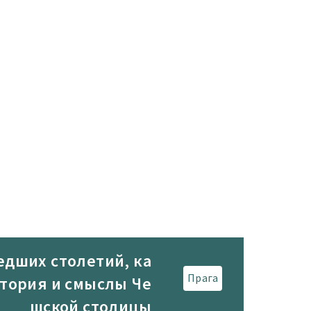
едших столетий, ка
Прага
стория и смыслы Че
шской столицы