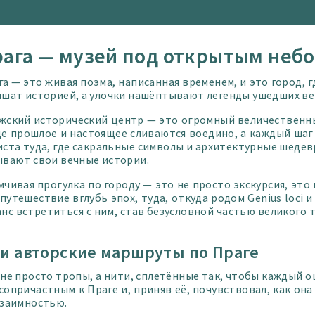
ага — музей под открытым неб
га — это живая поэма, написанная временем, и это город, г
ышат историей, а улочки нашёптывают легенды ушедших ве
жский исторический центр — это огромный величественн
где прошлое и настоящее сливаются воедино, а каждый шаг
иста туда, где сакральные символы и архитектурные шедев
ывают свои вечные истории.
мчивая прогулка по городу — это не просто экскурсия, это
путешествие вглубь эпох, туда, откуда родом Genius loci и
анс встретиться с ним, став безусловной частью великого 
и авторские маршруты по Праге
 не просто тропы, а нити, сплетённые так, чтобы каждый о
 сопричастным к Праге и, приняв её, почувствовал, как она
взаимностью.