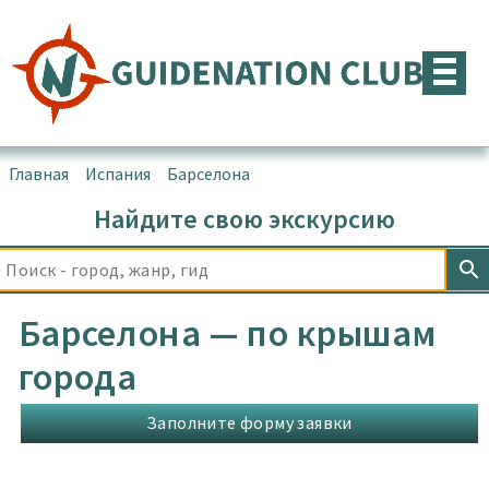
Перейти
к
содержимому
Главная
▪
Испания
▪
Барселона
Найдите свою экскурсию
Барселона — по крышам
города
Заполните форму заявки