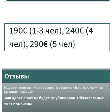
Здесь меньше локаций и меньше информации о го
роде, но очень необычно и весело!
Веселый гид и необычная экскурсия в Барселоне заряди
т вас настроением!
190€ (1-3 чел), 240€ (4
чел), 290€ (5 чел)
Отзывы
Будьте первым, кто оставил отзыв на «Барселона — по
крышам города»
Ваш адрес email не будет опубликован.
Обязательные
поля помечены
*