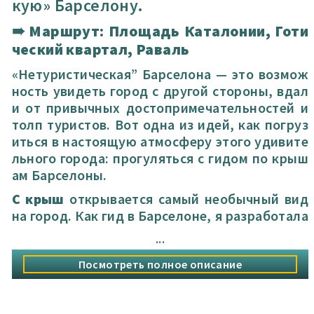
кую» Барселону.
➠
Маршрут: Площадь Каталонии, Готи
ческий квартал, Раваль
«Нетуристическая” Барселона — это возмож
ность увидеть город с другой стороны, вдал
и от привычных достопримечательностей и
толп туристов. Вот одна из идей, как погруз
иться в настоящую атмосферу этого удивите
льного города: прогуляться с гидом по крыш
ам Барселоны.
С крыш
открывается самый необычный вид
на город. Как гид в Барселоне, я разработала
эту экскурсию, чтобы дать вам шанс увидеть
...
город с другой стороны, ощутить его дух и н
асладиться атмосферой, которой не найдеш
Посмотреть полное описание
ь в путеводителях!
На этой
экскурсии вы увидите Барселону с в