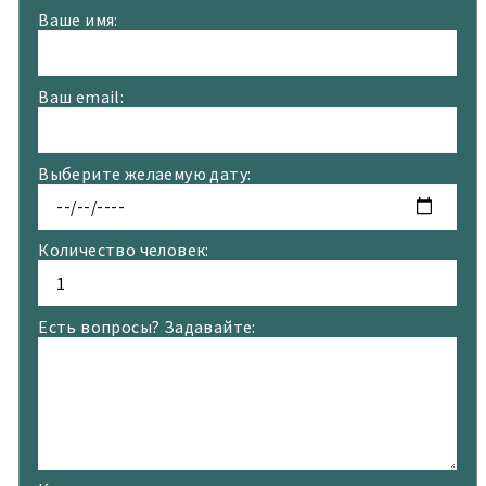
подмечать детали и находить необычное в
Ваше имя:
обыденном.
Контакты:
☎
+18328731309
Ваш email:
💬
WhatsApp
💬
Telegram
Выберите желаемую дату:
Количество человек:
Есть вопросы? Задавайте: