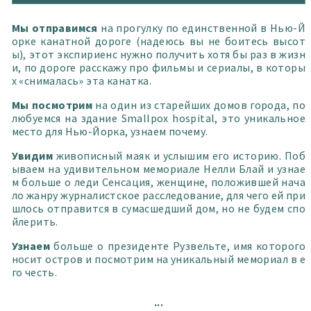
Мы отправимся
на прогулку по единственной в Нью-Й
орке канатной дороге (надеюсь вы не боитесь высот
ы), этот экспириенс нужно получить хотя бы раз в жизн
и, по дороге расскажу про фильмы и сериалы, в которы
х «снималась» эта канатка.
Мы посмотрим
на один из старейших домов города, по
любуемся на здание Smallpox hospital, это уникальное
место для Нью-Йорка, узнаем почему.
Увидим
живописный маяк и услышим его историю. Поб
ываем на удивительном мемориале Нелли Блай и узнае
м больше о леди Сенсация, женщине, положившей нача
ло жанру журналистское расследование, для чего ей при
шлось отправится в сумасшедший дом, но не будем спо
йлерить.
Узнаем
больше о президенте Рузвельте, имя которого
носит остров и посмотрим на уникальный мемориал в е
го честь.
Вишенкой на торте
станет история самого удивительн
...
ого острова Нью-Йорка, попасть на который нельзя, н