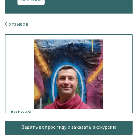
0
отзывов
AntonS
Я русскоязычный гид в Нью-Йорке, провожу
Задать вопрос гиду и заказать экскурсию
авторские экскурсии по самым недооцененным
достопримечательностям. Моя супер сила —