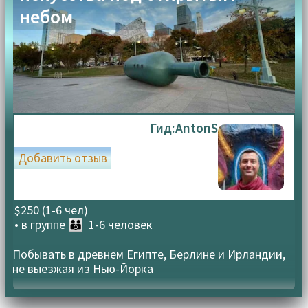
Имя
Email
*
*
небом
Сохранить моё имя, email и адрес сайта в этом
браузере для последующих моих комментариев.
Я прочитал и согласен с Условиями использования и
Гид:
AntonS
Политикой конфиденциальности.
Политика
конфиденциальности
Добавить отзыв
$250 (1-6 чел)
• в группе
👪 1-6 человек
Побывать в древнем Египте, Берлине и Ирландии,
не выезжая из Нью-Йорка