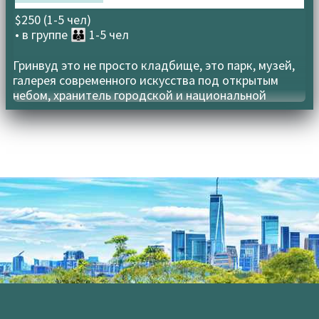
5.00
из 5
$250 (1-5 чел)
• в группе
👪 1-5 чел
Гринвуд это не просто кладбище, это парк, музей,
галерея современного искусства под открытым
небом, хранитель городской и национальной
истории, наконец