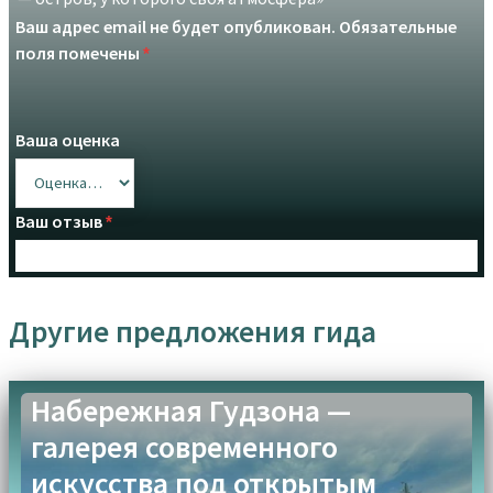
Ваш адрес email не будет опубликован.
Обязательные
поля помечены
*
Ваша оценка
Ваш отзыв
*
Другие предложения гида
Upload up to 3 images or videos
Набережная Гудзона —
галерея современного
искусства под открытым