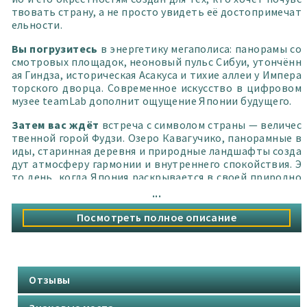
Поддержка во время пребывания в Японии
твовать страну, а не просто увидеть её достопримечат
(онлайн связь и рекомендации).
ельности.
Организация приватных прогулок и
нестандартных маршрутов.
Вы погрузитесь
в энергетику мегаполиса: панорамы со
смотровых площадок, неоновый пульс Сибуи, утончённ
ая Гиндза, историческая Асакуса и тихие аллеи у Импера
торского дворца. Современное искусство в цифровом
музее teamLab дополнит ощущение Японии будущего.
Затем вас ждёт
встреча с символом страны — величес
твенной горой Фудзи. Озеро Кавагучико, панорамные в
иды, старинная деревня и природные ландшафты созда
дут атмосферу гармонии и внутреннего спокойствия. Э
то день, когда Япония раскрывается в своей природно
й силе и красоте.
...
Камакура познакомит
вас с эпохой самураев и Велики
Посмотреть полное описание
м Буддой, а прогулка у океана подарит ощущение прос
тора и свободы. В Йокогаме вы увидите современную а
рхитектуру и огни портового города с высоты смотров
ой площадки.
Отзывы
Тур сочетает
культуру, природу, гастрономию и эстет
ику. Каждый день продуман до деталей: логичный марш