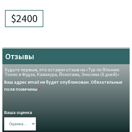
🗿 Достопримечательности:
$2400
🏯 Императорский дворец и исторический центр Токи
о
🌿 Атмосферный парк Уэно
🏙️ Элегантная Гинза и вечерний город
🌆 Сибуя и панорамы Shibuya Sky
⛩️ Асакуса и храм Сэнсо-дзи
🎨 Одайба и цифровой мир teamLab
Отзывы
🗻 Величественная гора Фудзи и озеро Кавагучико
🌸 Аракураяма Сенген парк
🛖 Традиционная деревня Ненба
Будьте первым, кто оставил отзыв на «Тур по Японии:
Токио и Фудзи, Камакура, Йокогама, Эносима (6 дней)»
🗿 Камакура и Великий Будда
🎡 Йокогама Минатомирай
Ваш адрес email не будет опубликован.
Обязательные
🌌 Лавовые пещеры и мистический лес
поля помечены
*
Ваша оценка