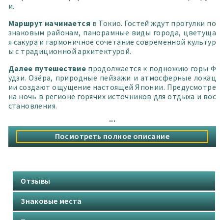
и.
нестандартных маршрутов.
Маршрут начинается
в Токио. Гостей ждут прогулки по
знаковым районам, панорамные виды города, цветуща
я сакура и гармоничное сочетание современной культур
ы с традиционной архитектурой.
Далее путешествие
продолжается к подножию горы Ф
удзи. Озёра, природные пейзажи и атмосферные локац
ии создают ощущение настоящей Японии. Предусмотре
на ночь в регионе горячих источников для отдыха и вос
становления.
...
После этого
маршрут ведёт в западную часть страны.
В программе — древние столицы, храмы, исторические
Посмотреть полное описание
районы и уникальная атмосфера традиционной Япони
и.
Детальная программа
с эксклюзивными локациями и с
пециальными форматами доступна только участникам
Отзывы
тура.
Знаковые места
® Уникальность: