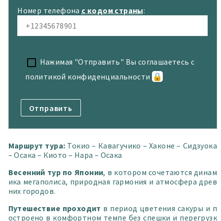
ритм и стиль гостей. Без туристической спешки и
перегрузки, с балансом знаковых мест и
Номер телефона
с кодом страны
:
настоящей, живой Японии.
Мы показываем страну не как набор
достопримечательностей, а как живой опыт через
детали, эстетику и понимание современной жизни.
Нажимая "Отправить" Вы соглашаетесь с
Наш формат это персональный подход, комфорт и
впечатления, которые остаются надолго.
политикой конфиденциальности
🔒
🎳🚖 Составлю маршрут для самостоятельного
путешествия, трансферы, водитель, фотосессия,
Консультации по планированию поездки до
прилета в Японию.
Индивидуальные travel концепции под интересы
Маршрут тура:
Токио – Кавагучико – Хаконе – Сидзуока
гостей (культура, гастрономия, эстетика,
– Осака – Киото – Нара – Осака
локальные районы).
Сопровождение в рестораны и культурные
Весенний тур по Японии
, в котором сочетаются динам
пространства.
ика мегаполиса, природная гармония и атмосфера древ
Языковая поддержка и помощь в коммуникации на
них городов.
японском языке при необходимости.
Поддержка во время пребывания в Японии
Путешествие проходит
в период цветения сакуры и п
(онлайн связь и рекомендации).
остроено в комфортном темпе без спешки и перегрузк
Организация приватных прогулок и